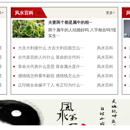
风水百科
多+
更多+
夫妻两个都是属牛的相···
、
两个属牛的人结婚好吗 八字相合吗?现
实生···
答
大吉大利接什么 大吉大利后面怎么···
风水百科
答
古代皇宫的人叫什么 算命的古代叫···
风水百科
答
算命火代表什么意思 算命属火是什···
风水百科
答
感情线怎样看年龄段 感情线怎么分···
风水百科
答
正印格女命嫁不了人 有正印为什么···
风水百科