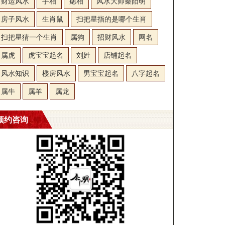
财运风水
手相
痣相
风水大师秦阳明
房子风水
生肖鼠
扫把星指的是哪个生肖
扫把星猜一个生肖
属狗
招财风水
网名
属虎
虎宝宝起名
刘姓
店铺起名
风水知识
楼房风水
男宝宝起名
八字起名
属牛
属羊
属龙
预约咨询