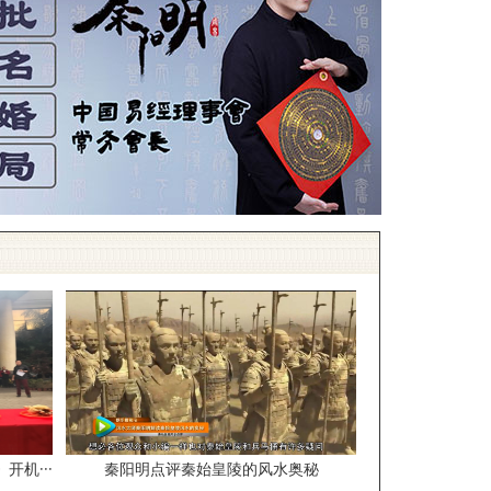
机···
秦阳明点评秦始皇陵的风水奥秘