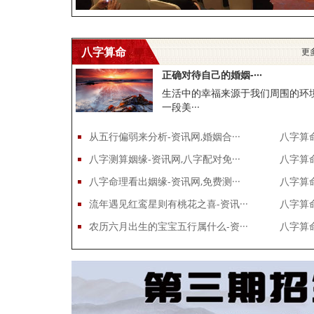
八字算命
更
正确对待自己的婚姻-···
生活中的幸福来源于我们周围的环
一段美···
从五行偏弱来分析-资讯网,婚姻合···
八字算
八字测算姻缘-资讯网,八字配对免···
八字算
八字命理看出姻缘-资讯网,免费测···
八字算
流年遇见红鸾星则有桃花之喜-资讯···
八字算
农历六月出生的宝宝五行属什么-资···
八字算