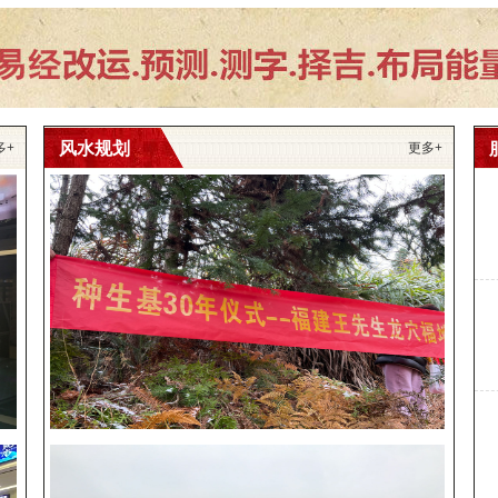
风水规划
多+
更多+