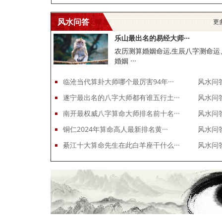
风水问答
更
乐山最出名的易经大师···
农历测算婚姻命运,生辰八字测命运
婚姻 ···
临沧当代算卦大师哪个最厉害94年···
风水问
遂宁最出名的八字大师都有谁五行土···
风水问
南开最权威八字算命大师排名前十名···
风水问
铜仁2024年算命高人最新排名黄···
风水问
綦江十大算命先生在此白羊座干什么···
风水问