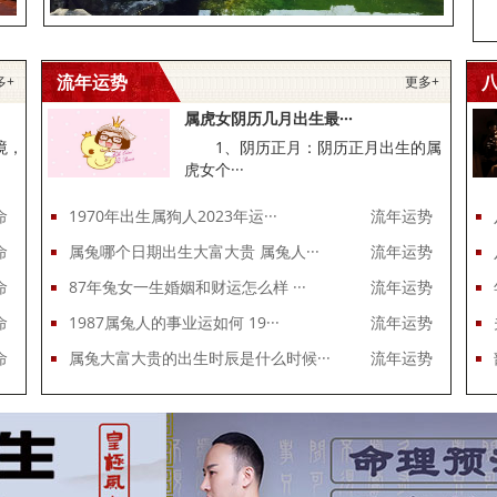
流年运势
多+
更多+
属虎女阴历几月出生最···
境，
1、阴历正月：阴历正月出生的属
虎女个···
命
1970年出生属狗人2023年运···
流年运势
命
属兔哪个日期出生大富大贵 属兔人···
流年运势
命
87年兔女一生婚姻和财运怎么样 ···
流年运势
命
1987属兔人的事业运如何 19···
流年运势
命
属兔大富大贵的出生时辰是什么时候···
流年运势