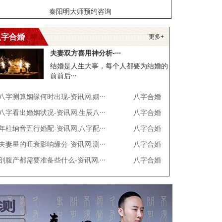
秦阳明大师预约咨询
八字合婚
更多+
夫妻双方喜用神分析-···
结婚是人生大事，每个人都要为结婚的
前前后···
八字测算姻缘何时出现-资讯网,姻···
八字合婚
八字看出婚姻状况-资讯网,生辰八···
八字合婚
年柱纳音五行婚配-资讯网,八字配···
八字合婚
夫妻星的旺衰影响缘分-资讯网,测···
八字合婚
剖腹产都需要准备些什么-资讯网,···
八字合婚