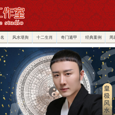
改名
风水堪舆
十二生肖
奇门遁甲
经典案例
周