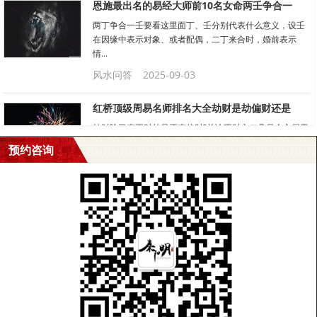
恩施最出名的易经大师前10名女命两壬争合一
两丁争合一壬要看这里面丁、壬分别代表什么意义，设壬
在因缘中表示对象、或者配偶，二丁来合时，婚前表示
情...
风水问答
2025-09-03
红桥顶级周易名师排名大全劫财是劫偏财还是
劫财除了克正财外是否克偏财?总论正财之二凡是命主属于
正财格的，最喜欢遇到官星显露（正官透出天干），而...
预约咨询
风水问答
2025-09-03
许昌有名气的风水大师前10名劫财是劫偏财还
劫财除了克正财外是否克偏财?总论正财之二凡是命主属于
正财格的，最喜欢遇到官星显露（正官透出天干），而...
风水问答
2025-09-03
沈阳很灵的易学大师排行榜凤字辈取名男孩名
肖姓凤字辈男孩起名一，男宝宝：1。博文 (文韬武略，博