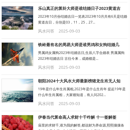
乐山真正的算卦大师是谁结婚日子2023黄道吉
2023年10月份结婚吉日一览表2023年10月共有6天是结婚
黄道吉日，分别是03，11，25，27...
风水问答
2025-09-03
铁岭最有名的周易大师是谁男鸡和女狗结婚几
男属鸡女属狗2023年结婚吉日,生辰八字合婚表 男属属狗
2023年结婚吉日 古往今来，成婚都是...
风水问答
2025-09-03
朝阳2024十大风水大师最新榜猪龙生肖无人知
19年是什么年生肖属相,2023年是什么生肖年 提起19年是
什么年生肖属相，大家都知道，有人问202...
风水问答
2025-09-03
伊春当代算命高人求财十千咋解 十一签解签
庙里的求财千,谁为我的解答,都说财为养命源,熙熙攘攘各