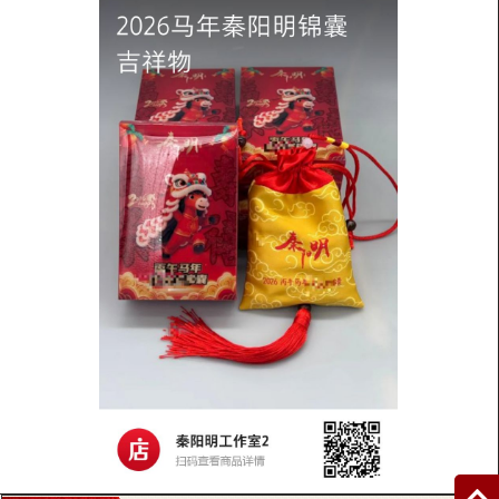
濮阳最出名的周易大师很厉害的高人算命父母
免费婚姻合八字算命男：乙丑年丙戌月壬寅日丙午时，7岁
运；女：丙寅年己亥月甲戌日甲戌时，6岁运；八字最...
风水问答
2025-09-03
邯郸很灵的算命大师最新排名时宜为救周生辰
时宜周生辰是什么呢?时宜周生辰是电视剧《一生一世》的
男女主角。时宜是顶尖配音演员。在广州机场偶遇周生...
风水问答
2025-09-03
金山本地起名大师有哪些山东哪里有算卦高人
...回答:五道庙附近谁算命准,或者是潍坊哪里有算命准的大
师?算命的人很多，不过也有的就是骗人的，真...
风水问答
2025-09-03
丰都县2024十大八字算命大师排行榜看缘分听
怎么理解天意和缘分之间的关系当我们疲于奔命地埋头赶
路奔走在各种现实问题之间时，我们已懒于抬头，习惯