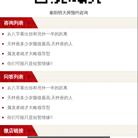
大精深 ) 2。昊强 (昊：苍天，苍穹 ) 3...
风水问答
2025-09-03
秦阳明大师预约咨询
咨询列表
迪庆真正的周易大师前10名八字日柱和时柱相
夫妻时柱相冲有什么不好,夫妻相克会有什么后果 提起夫妻
从八字看出你和另外一半的距离
时柱相冲有什么不好，大家都知道，有人问夫妻相克...
天秤座多少岁颜值最高,天秤座的人
风水问答
2025-09-03
属龙者雄才大略领导型
马尔代夫最出名的八字算命大师有哪些2024年
你们可能只是短暂情缘!!
2024年走大运的生肖2024年走大运的生肖：1、属鼠人属
问答列表
鼠人进入2024年，运势一改之前一年的不好...
风水问答
2025-09-03
从八字看出你和另外一半的距离
天秤座多少岁颜值最高,天秤座的人
辽源2024年八字大师排名给手机号打分测试
属龙者雄才大略领导型
手机号码测吉凶查询打分测试 手机尾号后4位测吉凶 手机
号一共有十一位数字我们如果想要测定手机号的吉凶...
你们可能只是短暂情缘!!
风水问答
2025-09-03
微店链接