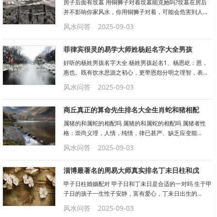
房子后面有坟墓 用铜狮子对着坟墓能克她吗?坟墓在房后
并不影响你家风水，你用铜狮子对着，可能会危害到人...
风水问答
2025-09-03
菲律宾很灵的易学大师姓杨起名字大全男孩
好听的杨姓男孩名字大全 杨姓男孩起名1、杨恩屹：恩，
惠也。既有饮水思源之初心，更带恩怨分明之理智，表...
风水问答
2025-09-03
商丘真正的算命先生排名大全生肖蛇和猪相配
属猪的和属蛇的相配吗 属猪的和属蛇的相配吗 属猪者性
格：崇尚义理，人情，纯情，律已甚严、缺乏应变能...
风水问答
2025-09-03
淄博最著名的周易大师真实排名丁未日柱和戊
甲子日柱婚姻配对 甲子日和丁未日是合适的一对吗 生于甲
子日的孩子一生性子安静，富有爱心，丁未日出生的...
风水问答
2025-09-03