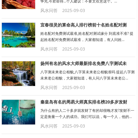
争光,今君命得...个人建议：不要太在意这个。...
风水问答
2025-09-03
宜春很灵的算命高人排行榜前十名姓名配对测
姓名配对免费测试最准,姓名配对测试缘分 到底准不准? 提
起姓名配对免费测试最准，大家都知道，有人问姓...
风水问答
2025-09-03
扬州有名的风水大师最新排名免费八字测试未
八字测未来老公相貌,八字算未来老公相貌准吗 提起八字测
未来老公相貌，大家都知道，有人问八字算未来老公...
风水问答
2025-09-03
秦皇岛有名的周易大师真实排名榜20多岁发财
为什么有的人二十多岁就发财了有的却很晚才发?发财不一
定是衡量一个人的成功。我们可以说，每一个人，他的...
风水问答
2025-09-03