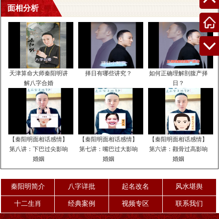
让...
面相分析
风水问答
2025-09-03
文莱最准的八字算命大师最新榜2121年9月搬
2023年9月份哪天搬家好,2023年9月份哪天搬家最好最吉
利 提起2023年9月份哪天搬家好，大家...
天津算命大师秦阳明讲
择日有哪些讲究？
如何正确理解剖腹产择
风水问答
2025-09-03
解八字合婚
日？
日照最出名的八字大师排名大全最新的公司起
最新有气质的公司名字 企业起名招财好名集锦每一个公司
的名字都是公司对外宣传的一个门面，所以企业家在给...
风水问答
2025-09-03
【秦阳明面相话感情】
【秦阳明面相话感情】
【秦阳明面相话感情】
第八讲：下巴过尖影响
第七讲：嘴巴过大影响
第六讲：颧骨过高影响
婚姻
婚姻
婚姻
涪陵最权威算卦大师前10名2023年有姻缘的女
2023有婚运八字,2023年会结婚的女命 2023有婚运八字
请老师看看一生婚姻方面信息，财运...
秦阳明简介
八字详批
起名改名
风水堪舆
风水问答
2025-09-03
十二生肖
经典案例
视频专区
联系我们