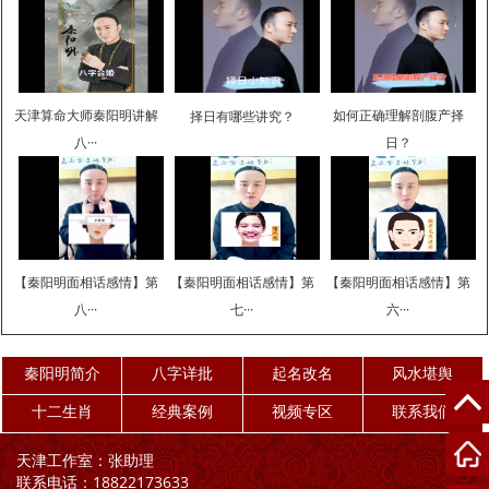
天津算命大师秦阳明讲解
如何正确理解剖腹产择
择日有哪些讲究？
八···
日？
【秦阳明面相话感情】第
【秦阳明面相话感情】第
【秦阳明面相话感情】第
八···
七···
六···
秦阳明简介
八字详批
起名改名
风水堪舆
十二生肖
经典案例
视频专区
联系我们
天津工作室：张助理
联系电话：18822173633