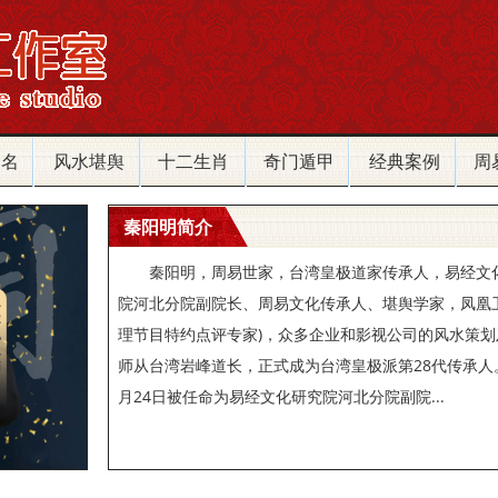
改名
风水堪舆
十二生肖
奇门遁甲
经典案例
周
秦阳明简介
秦阳明，周易世家，台湾皇极道家传承人，易经文
院河北分院副院长、周易文化传承人、堪舆学家，凤凰
理节目特约点评专家)，众多企业和影视公司的风水策划及
师从台湾岩峰道长，正式成为台湾皇极派第28代传承人。2
月24日被任命为易经文化研究院河北分院副院...