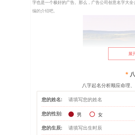
字也是一个极好的广告。那么，广告公司创意名字大全
编的介绍吧。
展
*
八
广告公司名字1
八字起名分析顺应命理
好听有创意的广告公司名字
您的姓名:
【广云】
您的性别:
男
女
“广云”一名听起来是很好听的，两个字发音上仄平搭配
好地传达了公司的行业性质；“云”在古代有说的意思。
您的生辰: