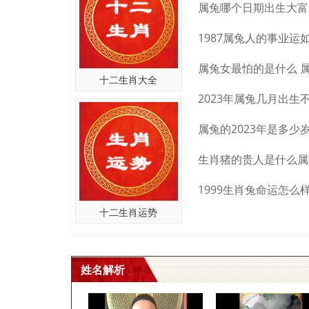
广告公司名字1
广告公司创意名字大全
十二生肖大全
英豪 益华 快讯 百思诚 联创时空
坤益 厚德 日高 百分百 汉唐华狮
浩行 盛美 金马 达彼思 东方畅联
英迈 丹彩 唯一 三人行 华彩传媒
欣艺 天娇 邦德 爱德威 联合创智
明威 非凡 四方 指南针 时代阳光
鼎礼 日升 麒麟 圣智扬 文山映象
十二生肖运势
优艺 通鸿 天业 雨添花 世纪广通
华艺 惊鸿 灯火 新思路 生活向导
天创 世邦 开元 亨吉弘 蓝色思维
姓名解析
创美 睿宏 图邦 米高仕 橙乐视觉
卓越 睿成 万嘉 浩瑞成 宏远盛世