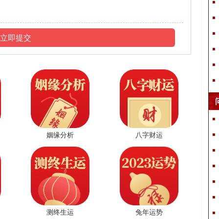
感是十分足的。“天马广行”四个字在发音上也是仄平搭配，读起来
立即提交
意思，因此起这个名字可指广告公司的广告创意无限。
声，听起来非常响亮好听，而且与“盛世”一词发音相同，更给人一种霸气
不仅寓意公司名声很响，而且彰显了公司广告设计视角多样，新奇又
悦耳，两个字意义都比较深刻，所以也给人大气的感觉。“博闻”出自
姻缘分析
八字财运
辩智矣”一句，指见闻广博，用做广告公司名称，寓意广告能被更多
四声，很响亮，“佳”字是平声，又很悦耳。对于广告来说，独特有
了广告公司的广告非常有创意非常好，用来起名很有吸引力。
测终生运
兔年运势