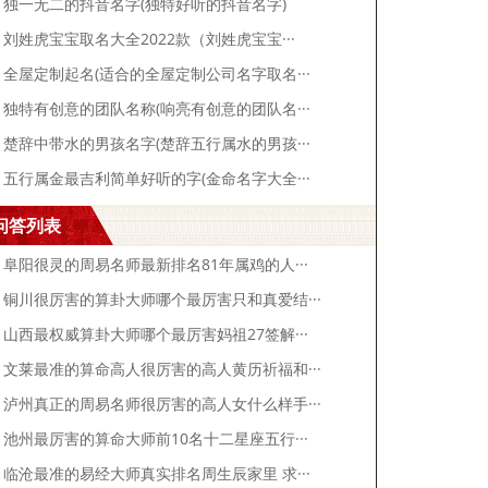
独一无二的抖音名字(独特好听的抖音名字)
刘姓虎宝宝取名大全2022款（刘姓虎宝宝···
全屋定制起名(适合的全屋定制公司名字取名···
独特有创意的团队名称(响亮有创意的团队名···
楚辞中带水的男孩名字(楚辞五行属水的男孩···
五行属金最吉利简单好听的字(金命名字大全···
问答列表
阜阳很灵的周易名师最新排名81年属鸡的人···
铜川很厉害的算卦大师哪个最厉害只和真爱结···
山西最权威算卦大师哪个最厉害妈祖27签解···
文莱最准的算命高人很厉害的高人黄历祈福和···
泸州真正的周易名师很厉害的高人女什么样手···
池州最厉害的算命大师前10名十二星座五行···
临沧最准的易经大师真实排名周生辰家里 求···