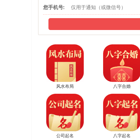
欢迎。
您手机号:
【天马广行】
该名陈是根据成语“天马行空”变换得到的，本身的创意
好听有韵律感。天马行空有思想不受拘束、非常活跃的
【盛视】
“盛视”一名的发音为shèng shì，两个字都是第四
的感觉。“盛”指繁盛；“视”指视角，两个字搭配起名
有吸引力。
【博闻】
该名称的读音是bó wén，阳平声的字给人的听感比较
风水布局
八字合婚
《汉书•东方朔传》“自以为智能海内无双，则可谓博闻
的人了解到。
广告公司名字3
【特意佳】
“特意佳”这一名称在发音上比较好听。前两个字都是第
创意的才是最佳的。所以，“特意佳”一名也直接说明
公司起名
八字起名