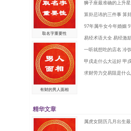
较有创意的做法。在用英文给广告公司起名时，也要注
能明白。所以宜起字母比较少的名字，而不能用太长的
算卦忌讳的三件事 算
三、融入数字或字母来起名
给广告公司起创意的名字，可能需要创始人随意一些，
数字或字母与汉字搭配来起名，甚至是只用数字或字母
取名字重要性
易经术语大全 易经激
如给广告公司起名GG（广告首字母），盛文28（公司
四、根据公司理念、宗旨起名
公司名称不但要与其经营理念、活动识别相统一，符合
甲戌走什么大运好 甲
使人看到或听到公司的名称就能感受到公司的经营理念
公司联系密切，所以会很有创意，而且有助于公司树立
有财的男人面相
精华文章