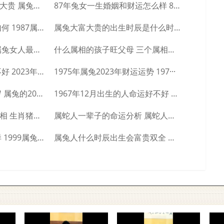
属兔哪个日期出生大富大贵 属兔人几日出生···
87年兔女一生婚姻和财运怎么样 87年兔···
1987属兔人的事业运如何 1987属兔···
属兔大富大贵的出生时辰是什么时候 大富大···
属兔女最怕的是什么 属兔女人最怕什么
什么属相的孩子旺父母 三个属相的孩子旺父···
2023年属兔几月出生不好 2023年属···
1975年属兔2023年财运运势 197···
属兔的2023年是多少岁 属兔的2023···
1967年12月出生的人命运好不好 19···
生肖猪的贵人是什么属相 生肖猪一生的贵人···
属蛇人一辈子的命运分析 属蛇人一生命运如···
1999生肖兔命运怎么样 1999属兔人···
属兔人什么时辰出生会富贵双全 属兔人富贵···