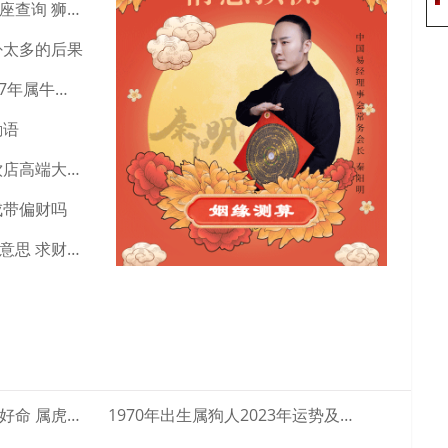
意名字的简洁易懂，要让大多数人，至少是需要做广告的人一眼就
狮子座最准确的上升星座查询 狮子座明日考试运势
英文单词起名。
卦太多的后果
不要死板地盯着普通的字和普通的名字，而要发散思维，比如说将
97年属牛女今年婚姻 97年属牛人女注定的婚姻
来起名，这都是可以的，只要公司的名字符合法律法规就行了。比
励语
成立于28号），都是很有创意的。
一听就想吃的店名 冷饮店高端大气的店名字
和反映公司理念的内容，而且要体现公司的服务宗旨、商品形象，
戌带偏财吗
，就能产生愉快的联想，对公司产生好感。这样所起的名字由于和
求财劳力交易阻是什么意思 求财劳力能得到财吗
良好的形象。
属虎女阴历几月出生最好命 属虎的几月出生···
1970年出生属狗人2023年运势及运程···