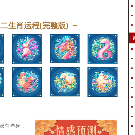
感。那么根据广告的这一特点，就可以直接使用“达芬奇”来作为广
是被公认的“世界上最聪明的人”，符合广告的形象。而且用这样的
十二生肖运程(完整版)
为了将产品宣传到世界各地。超声波很符合广告传播的特性，但不适
播”，会让名字很有个性。“超声播”一名听起来也很平和、优美。
校联盟的名字，所以知名度和传播性会比较好，并且可寓指公司里的
，因此也可寓意公司像常春藤一样欣欣向荣，永远茁壮发展。
有创意。在起名时，可以根据某个寓意深刻的中文单词或者英文单
尔广告公司一名，是根据英文单词“idea”得出来的，突出广告公
算命说我有对象实际上没有 单身但是算命的说我有男朋友是真的吗
司能够另辟蹊径，用英文来起名，那会给人与众不同的感觉，是比