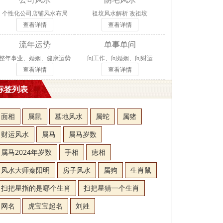
个性化公司店铺风水布局
祖坟风水解析 改祖坟
查看详情
查看详情
流年运势
单事单问
整年事业、婚姻、健康运势
问工作、问婚姻、问财运
查看详情
查看详情
标签列表
面相
属鼠
墓地风水
属蛇
属猪
财运风水
属马
属马岁数
属马2024年岁数
手相
痣相
风水大师秦阳明
房子风水
属狗
生肖鼠
扫把星指的是哪个生肖
扫把星猜一个生肖
网名
虎宝宝起名
刘姓