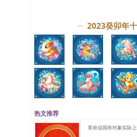
【达芬奇】
广告最要求的就是有创意，所以需要的是源源不断的灵
告公司的名称。达芬奇是一个画家，画画很有创意，也
2023癸卯年
名字也非常好听、个性。
【超声播】
超声波是一种频率高于20000赫兹的声波，广告就是
合直接使用作为公司的名称，因此可以取“波”的同音字“
【常春藤】
“常春藤”一名好听顺口，发音悦耳，又因为是一个高
精英非常多，创新人才多。另外，常春藤也是一种植物
能给人某种联想的名字，会比较有吸引力，也比较个性
词，选取其谐音来取，达到一语双关的效果。例如：艾迪
司创意的特点，突出灵感、思想、创造的寓意内涵。
广告公司名字4
热文推荐
二、直接用英文给公司起名
国内的公司名字是以中文为主的，所以如果一家广告公