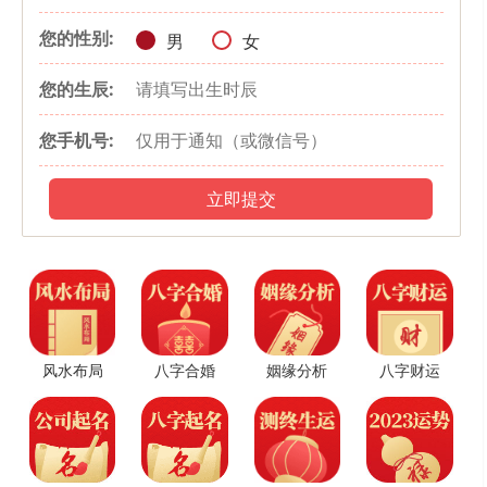
属相马
您的性别:
男
女
马，是有实力和毅力的代表，所以属马的人无论出生在什么家
您的生辰:
庭，都拥有远大的理想抱负，无论是男是女，都能够带领家族走向鼎
盛，改变家族命运。所以在马年出生的孩子特别多，而他们自出生开
您手机号:
始，便能够为父母带来好运，小时候很顽皮，长大做事成熟稳重，命
中有贵人相助，必定能够大有成就，出人头地，光宗耀祖，让父母也
立即提交
跟着享福。
属相虎
生肖虎的孩子在小的时候就会被福星照顾，他们不仅会被一直眷
顾直到成长，还会给身边的人带来好运，生肖虎人会发现自己自从有
风水布局
八字合婚
姻缘分析
八字财运
了虎宝宝后，不仅生活变得更加幸福，他们在事业上也总是会受到上
司的赏识，并且事业升迁的很快，就连工资也是上涨了不少。生肖虎
的孩子命格就十分的强劲，所以他们在人生的成长道路中很少会遇到
艰难险阻，从而使得父母安心顺遂，可以放心地打拼事业。而且当其