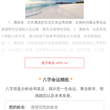
1、属相龙：生肖属龙的宝宝生来运势昌顺，自身的兴隆运势也会
直接带动父母的人生运势，能为父母增光添彩。2、属相马：马是有实
力和毅力的代表，属马的孩子能够带领家族走向鼎盛，改变家族命
运。3、属相虎：生肖虎的孩子会被福星照顾，还会给身边的人带来好
运，使父母安心顺遂，使家庭整体运势稳步上升，家运亨通、生活昌
顺。
展开剩余 40%
属相龙
自古以来人们就把龙视为权利和地位的象征，所以生肖属龙的宝
*
八字命运精批
*
宝生来就带有一种强大气场，从而促使其在成长的道路中运势昌顺、
八字排盘分析命局喜忌，揭示您一生命运、事业财帛、情
生活美满，并且一直是同龄人中的佼佼者，为父母增光添彩。而且其
感婚恋以及未来发展。
自身的兴隆运势也会直接带动父母们的人生运势，促使父亲能够升官
发财，母亲能够长寿安康。
您的姓名: