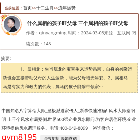
首页
十二生肖
流年运势
当前位置：
>>
>>
什么属相的孩子旺父母 三个属相的孩子旺父母
作者：qinyangming 时间：2024-03-08来源：互联网 阅
读次数：
145
摘要:
1、属相龙：生肖属龙的宝宝生来运势昌顺，自身的兴隆运
势也会直接带动父母的人生运势，能为父母增光添彩。2、属相马：
马是有实力和毅力的代表，属马的孩子能够带领家···
中国知名八字算命大师_皇极派道家传人_断事快速准确!-风水大师秦阳
明-上千个风水布局案例,世界500强企业风水顾问,为客户居住环境,企业
环境提供风水调理服务。电话:400-049-8099 咨询微信：
qym8195
点击复制 添加微信