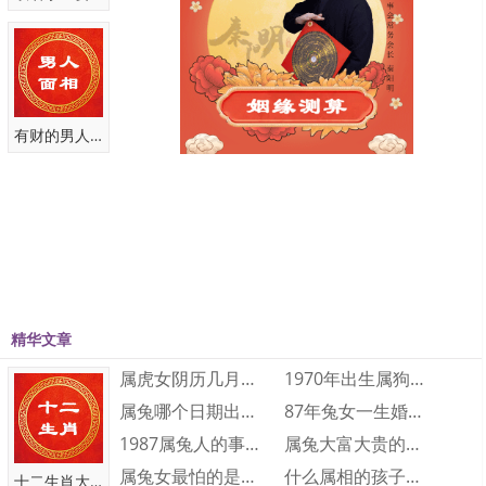
测算
有财的男人面相
中国有名八字算命大师_皇极派道家传人_断事
快速准确！
咨询微信
qym8195
点击复制 添加微信 快速咨询 获得建议
精华文章
属虎女阴历几月出生最好命 属虎的几月出生···
1970年出生属狗人2023年运势及运程···
属兔哪个日期出生大富大贵 属兔人几日出生···
87年兔女一生婚姻和财运怎么样 87年兔···
1987属兔人的事业运如何 1987属兔···
属兔大富大贵的出生时辰是什么时候 大富大···
属兔女最怕的是什么 属兔女人最怕什么
什么属相的孩子旺父母 三个属相的孩子旺父···
十二生肖大全