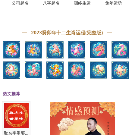
公司起名
八字起名
测终生运
兔年运势
长大之后更是很早就可以独当一面，为父母分担生活的压力，使得整
体家庭运势稳步上升，家运亨通、生活昌顺，可谓是芝麻开花节节
高。
2023癸卯年十二生肖运程(完整版)
温馨提示：
生肖是我国古老的民俗文化，但是没有科学依
据，所以以上内容只能作为闲谈，不能沉迷其中。无论是什么属相的
孩子，都能给家庭带来欢乐和希望，但是世上没有不劳而获的事，想
要获得任何东西都需要付出努力，命运掌握在自己的手里，天道酬
勤，勤劳才能改变命运。
热文推荐
本文链接：www.qinyangming.net/liunianyunshi/16382.html
取名字重要性
本文关键词：生肖龙,哪三个属相的孩子旺父母,孩子属什么旺父母