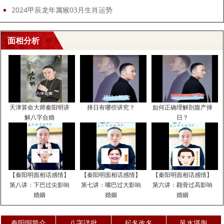
2024甲辰龙年属猴03月生肖运势
面相分析
天津算命大师秦阳明讲
择日有哪些讲究？
如何正确理解剖腹产择
解八字合婚
日？
【秦阳明面相话感情】
【秦阳明面相话感情】
【秦阳明面相话感情】
第八讲：下巴过尖影响
第七讲：嘴巴过大影响
第六讲：颧骨过高影响
婚姻
婚姻
婚姻
秦阳明简介
八字详批
起名改名
风水堪舆