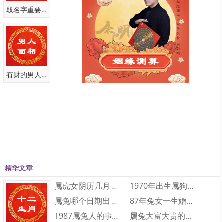
点击复制 添加微信 快速咨询 获得建议
取名字重要性
有财的男人面相
精华文章
属虎女阴历几月出生最好命 属虎的几月出生···
1970年出生属狗人2023年运势及运程···
属兔哪个日期出生大富大贵 属兔人几日出生···
87年兔女一生婚姻和财运怎么样 87年兔···
1987属兔人的事业运如何 1987属兔···
属兔大富大贵的出生时辰是什么时候 大富大···