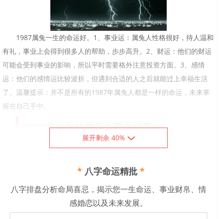
1987属兔一生的命运好。1、事业运：属兔人性格很好，待人温和
有礼，事业上会得到很多人的帮助，步步高升。2、财运：他们的财运
可能会受到事业的影响，所以平时需要格外注意投资方面。3、感情
运：他们的感情运比较波折，但遇到合适的人之后就能过上幸福生活
了。温馨提示：并不是所有的1987年属兔人都是一样的命运，未来掌
握在自己手中。
1987年出生的属兔人事业运势
展开剩余 40%
1987年出生的属兔人温和、文静、显得彬彬有礼，胸襟宽广，有
容人之量，聪明有智慧，做事仔细，是当领导的好材料，但也要小心
*
八字命运精批
*
职场的陷阱和小人。而立之年的属兔人会借着一飞冲天的运势攀上高
八字排盘分析命局喜忌，揭示您一生命运、事业财帛、情
峰，各路吉星都在这两年内给与属兔人最大的帮扶，工作中遇到难题
感婚恋以及未来发展。
会有贵人出现帮助化解。