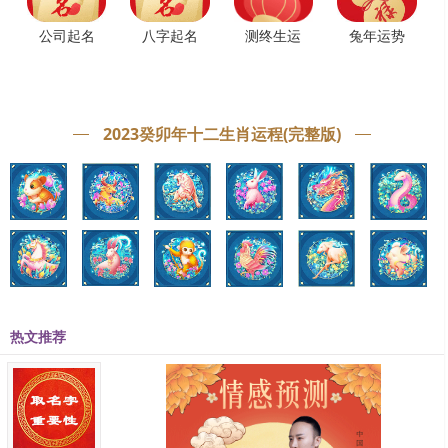
公司起名
八字起名
测终生运
兔年运势
本文链接：www.qinyangming.net/liunianyunshi/16386.html
本文关键词：属兔人,1987属兔人的命好不好,1987属兔人是什么样的
2023癸卯年十二生肖运程(完整版)
财运
测算
中国有名八字算命大师_皇极派道家传人_断事
快速准确！
热文推荐
咨询微信
qym3633