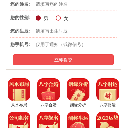
1987年出生的属兔人的财运
您的姓名:
1987年出生的属兔人一生的财运运势都容易受到事业影响，如果
您的性别:
男
女
遇到公司业绩惨淡的时候，财运也会减少。所以需要提醒1987年属兔
您的生辰:
人在外发展时千万需要避免钱财损失，以及在公共场合上面需要多多
保管自己的贵重物品。同时，1987年属兔人在投资方面一定需要谨慎
您手机号:
小心，幸好能够在这过程中得到了贵人的相助从而豁然开朗。
1987年出生的属兔人的感情运
立即提交
出生在1987年的属兔人一生中的感情运势容易出现波折，对于这
一年出生的属兔人如果是单身的人，容易从自己身边的亲人以及朋友
的介绍方式来结识未来的伴侣，虽然在一开始的时候会产生抗拒的心
理，但是时间久了之后就容易产生感情，之后如果没有出现原则性的
问题，就能相伴到老。
风水布局
八字合婚
姻缘分析
八字财运