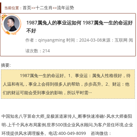
首页
十二生肖
流年运势
当前位置：
>>
>>
1987属兔人的事业运如何 1987属兔一生的命运好
不好
作者：qinyangming 时间：2024-03-08来源：互联网 阅
读次数：
214
摘要:
1987属兔一生的命运好。1、事业运：属兔人性格很好，待
人温和有礼，事业上会得到很多人的帮助，步步高升。2、财运：他
们的财运可能会受到事业的影响，所以平时需···
中国知名八字算命大师_皇极派道家传人_断事快速准确!-风水大师秦阳
明-上千个风水布局案例,世界500强企业风水顾问,为客户居住环境,企业
环境提供风水调理服务。电话:400-049-8099 咨询微信：