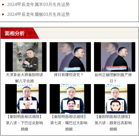
2024甲辰龙年属羊03月生肖运势
2024甲辰龙年属猴03月生肖运势
面相分析
天津算命大师秦阳明讲
择日有哪些讲究？
如何正确理解剖腹产择
解八字合婚
日？
【秦阳明面相话感情】
【秦阳明面相话感情】
【秦阳明面相话感情】
第八讲：下巴过尖影响
第七讲：嘴巴过大影响
第六讲：颧骨过高影响
婚姻
婚姻
婚姻