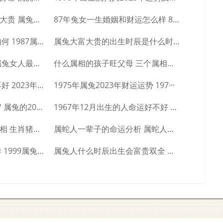
属兔哪个日期出生大富大贵 属兔人几日出生···
87年兔女一生婚姻和财运怎么样 87年兔···
1987属兔人的事业运如何 1987属兔···
属兔大富大贵的出生时辰是什么时候 大富大···
属兔女最怕的是什么 属兔女人最怕什么
什么属相的孩子旺父母 三个属相的孩子旺父···
2023年属兔几月出生不好 2023年属···
1975年属兔2023年财运运势 197···
属兔的2023年是多少岁 属兔的2023···
1967年12月出生的人命运好不好 19···
生肖猪的贵人是什么属相 生肖猪一生的贵人···
属蛇人一辈子的命运分析 属蛇人一生命运如···
1999生肖兔命运怎么样 1999属兔人···
属兔人什么时辰出生会富贵双全 属兔人富贵···