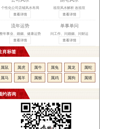
个性化公司店铺风水布局
祖坟风水解析 改祖坟
查看详情
查看详情
流年运势
单事单问
整年事业、婚姻、健康运势
问工作、问婚姻、问财运
查看详情
查看详情
生肖标签
属鼠
属虎
属牛
属兔
属龙
属蛇
属马
属羊
属猴
属鸡
属狗
属猪
预约咨询