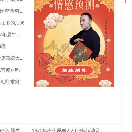
ym8195
加微信 快速咨询 获得建议
狮子座最准确的上升星座查询 狮子座明日考试运势
卦太多的后果
97年属牛女今年婚姻 97年属牛人女注定的婚姻
励语
一听就想吃的店名 冷饮店高端大气的店名字
戌带偏财吗
求财劳力交易阻是什么意思 求财劳力能得到财吗
属虎女阴历几月出生最好命 属虎的几月出生···
1970年出生属狗人2023年运势及运程···