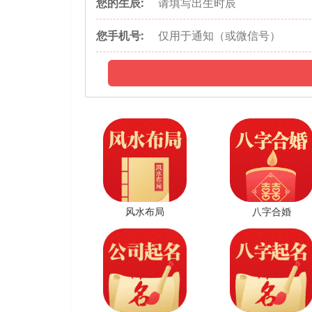
您的生辰:
进入2023年，属兔人虽然有“天德”、“月德”两颗吉星
您手机号:
运势会变得坎坷。“病符”代表疾病，会危害到属兔人
疗。而“空亡”象征着事倍功半，属兔人会面临着收获
那么高，让人感到十分沮丧。
属兔的性格
属兔的人外表看起来柔柔弱弱，但其实一直在小心保
切代价避免被卷入冲突，当察觉到危险时，他们会迅速
自己的判断行事，对于自己的生存能力十分自信。属兔
养的人。为人处世往往落落大方，文质彬彬，不喜欢兴
风水布局
八字合婚
悉心照顾，并且妥善处理四周的事物。