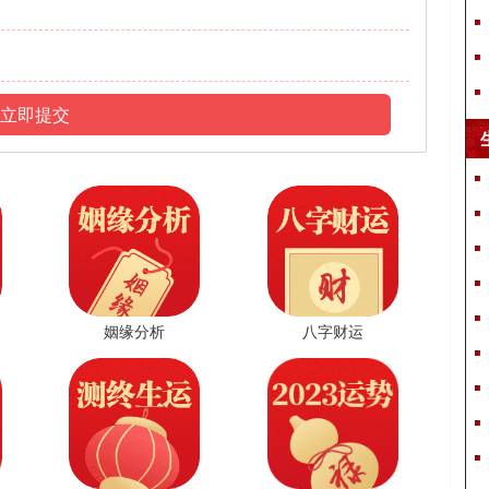
保佑，但是“病符”、“大耗”、“空亡”等凶星依旧在暗中作祟，整体
的健康，尤其是原本就患有旧疾的属兔人，感到不适要及时就医治
与付出不成正比的局面，明明付出的比别人多，但收入却远不及别人
立即提交
护着自己，心里打着微妙的小算盘。在生活中，属兔人会不惜一
反应过来，采取适当的措施来保护自己的利益。属兔人习惯于依靠
的人性格安静内向，讲文明讲礼貌，举止端庄稳重，是一个很有修
风作浪，而且有自己的追求和理想。对于自己的亲朋好友，他们会
姻缘分析
八字财运