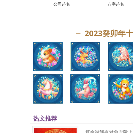
公司起名
八字起名
2023癸卯年
本文链接：www.qinyangming.net/liunianyunshi/16
本文关键词：属兔,2023年属兔的年龄,2023年属兔人
测算
中国有名八字
快速准确！
咨询微信
热文推荐