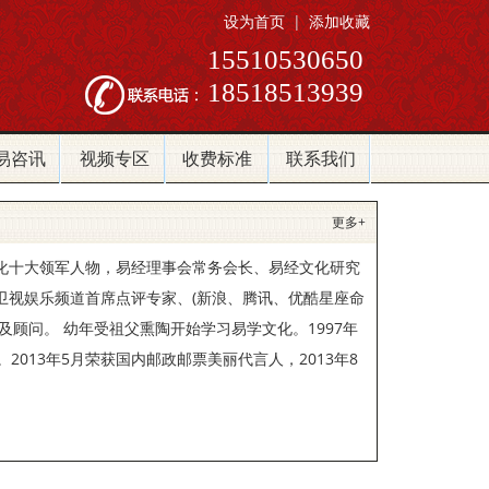
设为首页
|
添加收藏
15510530650
18518513939
易咨讯
视频专区
收费标准
联系我们
更多+
化十大领军人物，易经理事会常务会长、易经文化研究
卫视娱乐频道首席点评专家、(新浪、腾讯、优酷星座命
顾问。 幼年受祖父熏陶开始学习易学文化。1997年
013年5月荣获国内邮政邮票美丽代言人，2013年8