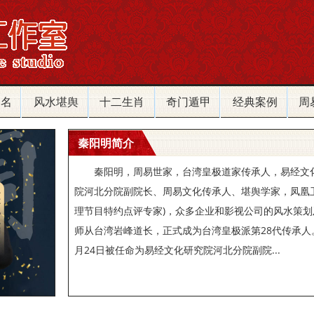
改名
风水堪舆
十二生肖
奇门遁甲
经典案例
周
秦阳明简介
秦阳明，周易世家，台湾皇极道家传承人，易经文
院河北分院副院长、周易文化传承人、堪舆学家，凤凰
理节目特约点评专家)，众多企业和影视公司的风水策划及
师从台湾岩峰道长，正式成为台湾皇极派第28代传承人。2
月24日被任命为易经文化研究院河北分院副院...