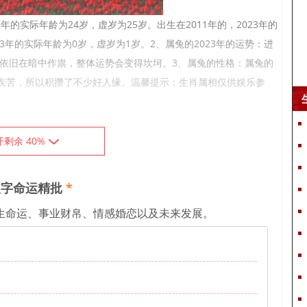
年的实际年龄为24岁，虚岁为25岁。出生在2011年的，2023年的
23年的实际年龄为0岁，虚岁为1岁。2、属兔的2023年的运势：进
星依旧在暗中作祟，整体运势会变得坎坷。3、属兔的性格：属兔的
疾苦，所以积攒了不少好人缘。温馨提示：生肖属相仅供娱乐参
开剩余 40%
岁，虚岁的年龄为为73岁。
岁，虚岁的年龄为为61岁。
字命运精批
*
岁，虚岁的年龄为为49岁。
生命运、事业财帛、情感婚恋以及未来发展。
岁，虚岁的年龄为为37岁。
岁，虚岁的年龄为为25岁。
岁，虚岁的年龄为为13岁。
岁，虚岁的年龄为为1岁。