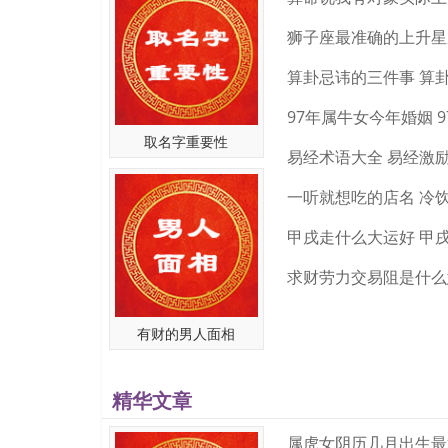
q
点击复制 添
算卦忌讳的三件事 算
取名字重要性
易经术语大全 易经激
甲戌走什么大运好 甲
有财的男人面相
精华文章