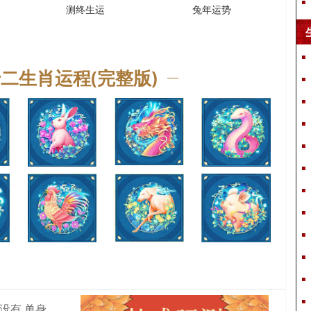
测终生运
兔年运势
十二生肖运程(完整版)
379.html
的年龄是什么
算命大师_皇极派道家传人_断事
算命说我有对象实际上没有 单身但是算命的说我有男朋友是真的吗