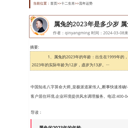
当前位置：
首页
>>
十二生肖
>>
流年运势
属兔的2023年是多少岁 属
作者：qinyangming 时间：2024-03
摘要:
1、属兔的2023年的年龄：出生在1999年的，2
2023年的实际年龄为12岁，虚岁为13岁。···
中国知名八字算命大师_皇极派道家传人_断事快速准确!-
客户居住环境,企业环境提供风水调理服务。电话:400-04
导读：
属兔的2023年的年龄