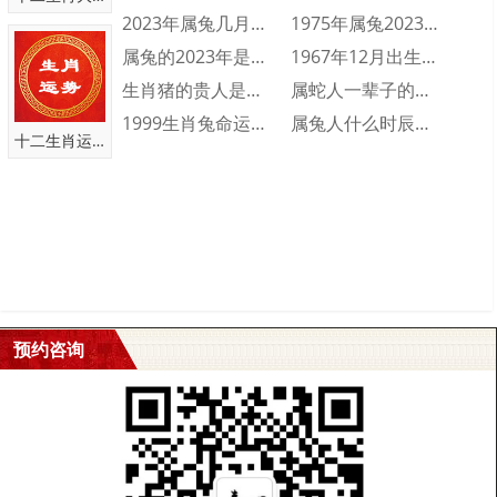
2023年属兔几月出生不好 2023年属···
1975年属兔2023年财运运势 197···
中国有名八字算命大师_皇极派道家传人_断事
属兔的2023年是多少岁 属兔的2023···
1967年12月出生的人命运好不好 19···
快速准确！
生肖猪的贵人是什么属相 生肖猪一生的贵人···
属蛇人一辈子的命运分析 属蛇人一生命运如···
1999生肖兔命运怎么样 1999属兔人···
属兔人什么时辰出生会富贵双全 属兔人富贵···
咨询微信
十二生肖运势
qym8195
点击复制 添加微信 快速咨询 获得建议
预约咨询