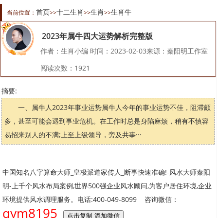
首页
十二生肖
生肖
生肖牛
当前位置：
>>
>>
>>
2023年属牛四大运势解析完整版
作者：生肖小编 时间：2023-02-03来源：秦阳明工作室
阅读次数：
1921
摘要:
一、属牛人2023年事业运势属牛人今年的事业运势不佳，阻滞颇
多，甚至可能会遇到事业危机。在工作时总是身陷麻烦，稍有不慎容
易招来别人的不满;上至上级领导，旁及共事···
中国知名八字算命大师_皇极派道家传人_断事快速准确!-风水大师秦阳
明-上千个风水布局案例,世界500强企业风水顾问,为客户居住环境,企业
环境提供风水调理服务。电话:400-049-8099 咨询微信：
qym8195
点击复制 添加微信