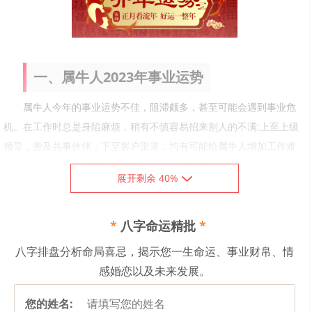
一、属牛人2023年事业运势
属牛人今年的事业运势不佳，阻滞颇多，甚至可能会遇到事业危
机。在工作时总是身陷麻烦，稍有不慎容易招来别人的不满;上至上级
领导，旁及共事伙伴，下至客户渠道，均有可能给属牛人增加工作难
度。职场人士务必认真对待本职工作，做好分内应做的工作;如非必要
展开剩余 40%
本年度不建议选择跳槽换工作。经商人士需更用心经营，积极开拓新
客户，努力维护老客户。若非特殊情况，不建议属牛人选择在本年度
*
八字命运精批
*
进行创业。
总体而言，属牛人今年做事宜循规蹈矩，以免出现偏差;在待人接
八字排盘分析命局喜忌，揭示您一生命运、事业财帛、情
物时也需特别注意态度和措辞，不轻易得罪他人，以免产生误会影响
感婚恋以及未来发展。
事业。此外，在经营人际关系时也要懂得过犹不及，不要让热情变成
对方的负担，适度为宜。
您的姓名: