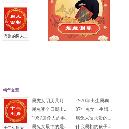
会郁郁不得，难以舒展。若不多加以注意，可能比较容易出现神经系
统、心脏等方面的问题。若因过于忧虑一些小事情而患上与神经系
统、心脏方面的疾病，则得不偿失。
属牛的女性朋友则要多注意妇科方面的问题，日常也要多注意个
有财的男人面相
人健康卫生，如有不适及时就诊问医，千万别不以为意而一拖再拖。
日常驾车出行的属牛人在驾车出行时要注意交通安全，遵守交通
规则，谨慎驾驶。如条件允许，建议今年可以多外出散心旅游，多与
大自然进行接触。保持开朗的心情是最佳的解决之道，在今年要学会
心情平和对待万事万物，以积极乐观的心态处事，以宽容之心待人。
本文链接：www.qinyangming.net/shuniu/7748.html
精华文章
本文关键词：算命大师,风水大师,秦阳明,风水大师,家居风水勘测,阳宅
属虎女阴历几月出生最好命 属虎的几月出生···
1970年出生属狗人2023年运势及运程···
风水,阴宅风水,企业风水布局, 八字算命,奇门遁甲,起名改名
属兔哪个日期出生大富大贵 属兔人几日出生···
87年兔女一生婚姻和财运怎么样 87年兔···
1987属兔人的事业运如何 1987属兔···
属兔大富大贵的出生时辰是什么时候 大富大···
测算
属兔女最怕的是什么 属兔女人最怕什么
什么属相的孩子旺父母 三个属相的孩子旺父···
十二生肖大全