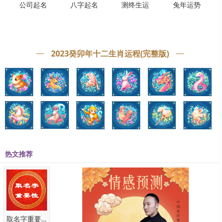
公司起名
八字起名
测终生运
兔年运势
属牛人在今年的感情运势一般。总体的桃花较弱，即便出现桃
花，大多也是雾水桃花，恐难修成正果。单身人士在今年会有机会认
识一些新的对象，起初可能相互爱慕，但均无疾而终，难成正果;因此
不建议单身人士对今年的桃花抱有太高的期望。
2023癸卯年十二生肖运程(完整版)
恋爱中的人在今年特别容易与恋人出现口舌，产生矛盾与分歧，
因此务必要注意言行;若对事情有较大的分歧也要理性处理，否则容易
出问题，甚至有可能会因一时冲动而终结恋情。
已婚的属牛人在今年应更主动关心伴侣，多换位思考，多包容对
方，这样才能更好地维系这段难得的姻缘，否则婚姻容易出现问题，
不要等到真的出现了难以解决的问题才追悔莫及，要知道覆水难收，
有些事情一旦改变就再难回到最初的样子。
热文推荐
四、属牛人2023年健康运势
属牛人今年的健康运势主要受流年行“灾煞”运的影响，小问题还是
挺多的。心情方面，可能会遇到一些让人心情难以顺畅的事情，因此
取名字重要性