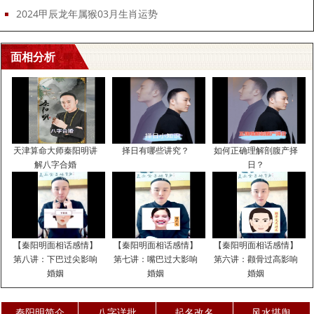
2024甲辰龙年属猴03月生肖运势
面相分析
天津算命大师秦阳明讲
择日有哪些讲究？
如何正确理解剖腹产择
解八字合婚
日？
【秦阳明面相话感情】
【秦阳明面相话感情】
【秦阳明面相话感情】
第八讲：下巴过尖影响
第七讲：嘴巴过大影响
第六讲：颧骨过高影响
婚姻
婚姻
婚姻
秦阳明简介
八字详批
起名改名
风水堪舆