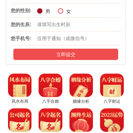
您的性别:
男
女
二、属牛人2023年财富运势
您的生辰:
属牛人今年的财运表现并不乐观，容易入不敷出。职场人士可以
您手机号:
花更多的时间钻研主业工作，不宜浪费过多的时间在副业上，也不要
放太多心思在理财投资方面，千万不可抱有侥幸心理。经商人士今年
应谨慎经营，如非必要不考虑在今年进行扩张。创业者更需谨慎对待
立即提交
创业，若此前未曾尝试创业，不建议在今年进行创业。
建议属牛人可考虑在年初时进行大额消费，为自己购置贵重物
品，或为家人购置贵重物品;以示钱财已出，让财产保值。凡涉及投资
的，均需慎重考虑;若进行高风险投资，恐怕输多赢少。属牛者今年的
财运方面虽然困难重重，但仍要保持一颗积极、平和的心;若能不畏挫
风水布局
八字合婚
姻缘分析
八字财运
折，定能守得云开见月明。
三、属牛人2023年感情运势