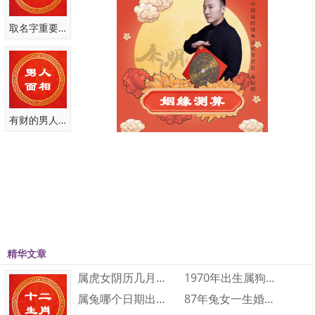
对已婚的属鼠人士，今年则要注意“红鸾”星的反面影响，无论男女
取名字重要性
切勿陷入三角关系的纠缠之中，不宜对异性过于殷勤，随时保持边界
感;长期异地的属鼠情侣或夫妻，平时要保持多联系和多沟通，分享欲
才是最高级的浪漫，同时自己也要做到洁身自好，坚定对感情忠诚，
提高道德底线。
有财的男人面相
四、属鼠人2023年健康运势
健康方面平平，属鼠人在自身身体方面并无什么大碍，但心理、
情绪方面起伏较大，需要格外警惕。今年属鼠人虽然在工作方面表现
的十分勤恳尽责，但你能感受到处理高强度工作带来的压力及人际关
系不和谐的双重压力。虽然在他人面前不会表现出来，但内心却是倍
精华文章
感煎熬，容易产生心理疾病。在人际关系上，尽量保持和平的心态，
勿因一时的冲动和他人产生争执，容易伤到肝火，且伴随着失眠对健
属虎女阴历几月出生最好命 属虎的几月出生···
1970年出生属狗人2023年运势及运程···
康带来更大的影响。
属兔哪个日期出生大富大贵 属兔人几日出生···
87年兔女一生婚姻和财运怎么样 87年兔···