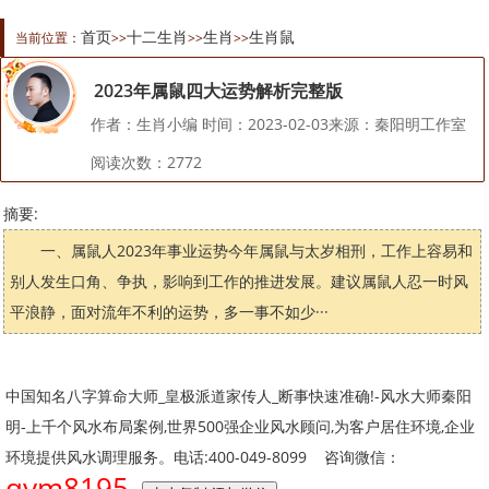
首页
十二生肖
生肖
生肖鼠
当前位置：
>>
>>
>>
2023年属鼠四大运势解析完整版
作者：生肖小编 时间：2023-02-03来源：秦阳明工作室
阅读次数：
2772
摘要:
一、属鼠人2023年事业运势今年属鼠与太岁相刑，工作上容易和
别人发生口角、争执，影响到工作的推进发展。建议属鼠人忍一时风
平浪静，面对流年不利的运势，多一事不如少···
中国知名八字算命大师_皇极派道家传人_断事快速准确!-风水大师秦阳
明-上千个风水布局案例,世界500强企业风水顾问,为客户居住环境,企业
环境提供风水调理服务。电话:400-049-8099 咨询微信：
qym8195