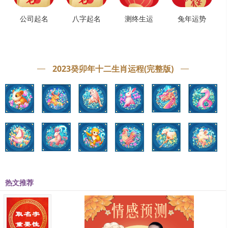
公司起名
八字起名
测终生运
兔年运势
三、属鼠人2023年感情运势
今年星逢红鸾，此星为旺姻缘吉星，感情上是迎接桃花旺盛的一
2023癸卯年十二生肖运程(完整版)
年，不管单身的属鼠人还是有对象属鼠人，今年的感情生活都过得顺
心如意，甜甜美美。
单身人士有望遇到条件优秀的心仪对象，平时可多主动联系，周
末节假日要勇敢约出来一起吃饭、聊天，创造出彼此进一步的熟悉、
了解和升温的条件。但交往之初，要把握好尺度，切勿过于心急、迫
切想要得到结果，这样会给对方留下不成熟稳重的印象;也不要三天打
鱼，两天晒网，忽冷忽热，令对方理解不透你的情意;感情是需要悉心
培养的，除了在物质上的付出之外，态度上更需要讲究真诚和热情，
热文推荐
这样才机会进一步确认关系，步入细水长流的稳定阶段。
有对象的属鼠人，今年有望进入人生的下一个阶段。双方感情稳
定牢固，而且彼此都有意向组建家庭，在适当的时期属鼠人可以考虑
进入婚姻的殿堂，有吉星的加持，感情会进一步增强。