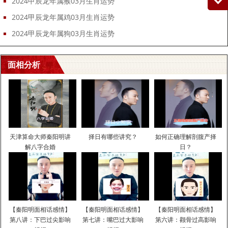
2024甲辰龙年属猴03月生肖运势
2024甲辰龙年属鸡03月生肖运势
2024甲辰龙年属狗03月生肖运势
面相分析
天津算命大师秦阳明讲
择日有哪些讲究？
如何正确理解剖腹产择
解八字合婚
日？
【秦阳明面相话感情】
【秦阳明面相话感情】
【秦阳明面相话感情】
第八讲：下巴过尖影响
第七讲：嘴巴过大影响
第六讲：颧骨过高影响