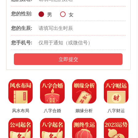
二、属鼠人2023年财富运势
您的性别:
男
女
属鼠人今年财运平平，因流年缺少与财运有关的吉星拱照，所以
无论在正财上还是偏财上都没有看到爆发的迹象。属鼠人今年是多劳
您的生辰:
未必多得的一年，即使不满足可预见的固定薪酬，也很难赚到可观的
您手机号:
外快。若遇到意外变故，还会蒙受金钱和时间上的双重损失，要做好
偏财方面劳而无功的心理准备。
正财方面，依靠主业的工资收入还是能保持稳定，如果你是属于
立即提交
销售类的相关人员，今年会受大环境的影响、市场的波动，原有的老
客户会流失一批，相对的你的提成也会大大缩水;对此，今年属鼠人须
更加积极行动起来，多挖掘和招揽身边的潜在客户，不要停滞不前、
坐享其成。若挑选的符合自己专业的新公司开出的薪酬待遇一般，那
么还是建议留守原来的单位更好。
风水布局
八字合婚
姻缘分析
八字财运
经商的属鼠人今年财运中规中矩，生意上的运营成本比以往增
多，但营收并不如意，且有每况日下的趋势，对此，属鼠人要对自己
的经营方式作出适当的调整，可以多参考对家的成功经验，开辟一些
新的业务，增强品牌的曝光度。