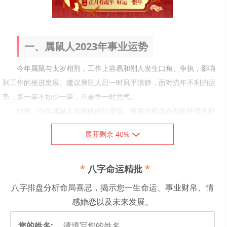
一、属鼠人2023年事业运势
今年属鼠与太岁相刑，工作上容易和别人发生口角、争执，影响
到工作的推进发展。建议属鼠人忍一时风平浪静，面对流年不利的运
势，多一事不如少一事，不要争一时意气。
此外，今年属鼠人会面临岗位变动，可抓住机会在新的环境中好
好改善人际关系，积极参与团队合作，巩固关系、加深默契，为日后
展开剩余 40%
的发展奠定一个人际关系基石。
因红鸾桃花星的影响，属鼠人今年在工作上能够获得异性贵人的
*
八字命运精批
*
帮助，在生活中关系良好的异性朋友也会常常带来意想不到的推动。
不过同时属鼠人也需要防范工作上与异性产生纠缠，若一旦陷入其中
八字排盘分析命局喜忌，揭示您一生命运、事业财帛、情
将会对事业造成不良的影响。
感婚恋以及未来发展。
您的姓名: