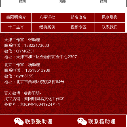
婚姻
婚姻
婚姻
秦阳明简介
八字详批
起名改名
风水堪舆
十二生肖
经典案例
视频专区
联系我们
天津工作室：张助理
联系电话：18822173633
微信：QYMGZS1
地址：天津市和平区金融街汇金中心2307
北京工作室：杨助理
联系电话： 18518513939
微信：qym8195
地址：北京市西城区樱桃斜街64号
官方微博：@秦阳明-
淘宝店铺：秦阳明周易文化工作室
备案号：
京ICP备16041924号-4