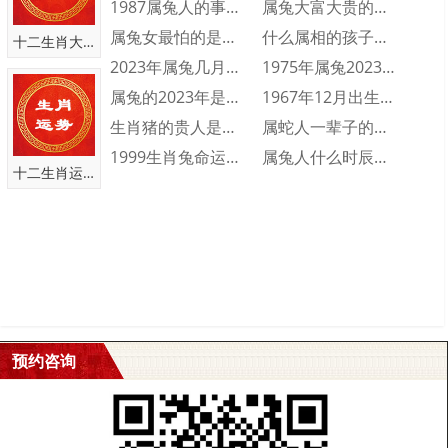
对于已经出现这种情况的属鼠人来说，不要过于逞强，可以去寻
1987属兔人的事业运如何 1987属兔···
属兔大富大贵的出生时辰是什么时候 大富大···
求专业的心理医生给自己做一个心理辅导，或者与自己信赖的朋友、
属兔女最怕的是什么 属兔女人最怕什么
什么属相的孩子旺父母 三个属相的孩子旺父···
十二生肖大全
家人倾诉、舒缓释放一些压力，并多听取他们作为旁观者的意见和方
2023年属兔几月出生不好 2023年属···
1975年属兔2023年财运运势 197···
法，切莫因为难以启齿将自己拖入心理疾病更深渊的之中。对于未出
属兔的2023年是多少岁 属兔的2023···
1967年12月出生的人命运好不好 19···
现这种情况，但现实生活中确实有面临各种不同压力的属鼠人，平时
生肖猪的贵人是什么属相 生肖猪一生的贵人···
属蛇人一辈子的命运分析 属蛇人一生命运如···
也要多了解一下可以舒缓心理压力的书籍、方法，保持平衡积极的形
1999生肖兔命运怎么样 1999属兔人···
属兔人什么时辰出生会富贵双全 属兔人富贵···
态，工作生活须劳逸结合，周末节假日可以多去户外走走，调节心
十二生肖运势
情，拥有了良好的心理状态才能更好的做好自己的工作。
本文链接：www.qinyangming.net/shushu/7747.html
本文关键词：算命大师,风水大师,秦阳明,风水大师,家居风水勘测,阳宅
风水,阴宅风水,企业风水布局, 八字算命,奇门遁甲,起名改名
预约咨询
测算
中国有名八字算命大师_皇极派道家传人_断事