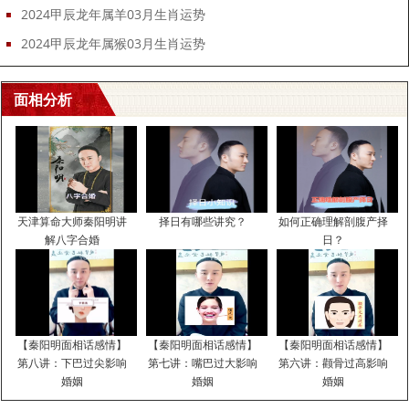
2024甲辰龙年属羊03月生肖运势
2024甲辰龙年属猴03月生肖运势
面相分析
天津算命大师秦阳明讲
择日有哪些讲究？
如何正确理解剖腹产择
解八字合婚
日？
【秦阳明面相话感情】
【秦阳明面相话感情】
【秦阳明面相话感情】
第八讲：下巴过尖影响
第七讲：嘴巴过大影响
第六讲：颧骨过高影响
婚姻
婚姻
婚姻