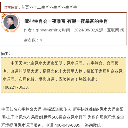
首页
十二生肖
生肖
生肖牛
当前位置：
>>
>>
>>
哪些生肖会一夜暴富 有望一夜暴富的生肖
作者：qinyangming 时间：2024-08-02来源：互联网 阅
读次数：
4
摘要:
中国天津北京风水大师秦阳明，风水调理、八字算命、命理预
测、改运的明星大师，易经文化十大领军人物，擅长于家居和企业风
水调理、布局化解、堪舆改运，应验神速！热线电话：
18822173633.
中国知名八字算命大师_皇极派道家传人_断事快速准确!-风水大师秦阳
明-上千个风水布局案例,世界500强企业风水顾问,为客户居住环境,企业
环境提供风水调理服务。电话:400-049-8099 咨询微信：