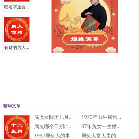
取名字重要性
有财的男人面相
精华文章
属虎女阴历几月出生最好命 属虎的几月出生···
1970年出生属狗人2023年运势及运程···
属兔哪个日期出生大富大贵 属兔人几日出生···
87年兔女一生婚姻和财运怎么样 87年兔···
1987属兔人的事业运如何 1987属兔···
属兔大富大贵的出生时辰是什么时候 大富大···