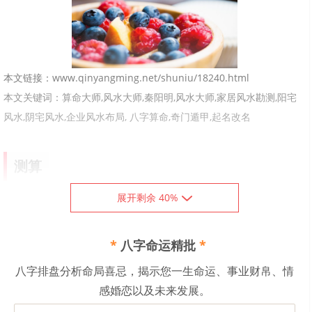
本文链接：www.qinyangming.net/shuniu/18240.html
本文关键词：算命大师,风水大师,秦阳明,风水大师,家居风水勘测,阳宅
风水,阴宅风水,企业风水布局, 八字算命,奇门遁甲,起名改名
测算
展开剩余 40%
中国有名八字算命大师_皇极派道家传人_断事
快速准确！
*
八字命运精批
*
咨询微信
八字排盘分析命局喜忌，揭示您一生命运、事业财帛、情
感婚恋以及未来发展。
qym3633