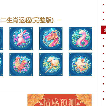
菲、灵菲、双珊、婉璐、静馨、梦茜、琦洋、露菁、悦熙、瑶娅、
兰澜、菁芙、丹兰、亦檬、菲睿、美澜、梦洋、勤思、凌贝、苑
素、娜露、芬茜、澜依、惠芬、卉彩、采依、蓝乐、曼琬、兮婕、
十二生肖运程(完整版)
雯雅、疏琼、秀婉、南若、逸怡、静淇、怜冬、姝美、曼筠、觅
黛、笑姬、灵睿、涵缨、瑶蝶、艺兰、滢荷、笑洋、琦蓓、娣薇、
苑婷、雅姣、筠滢、婧芬、晶馨、笑璐、莎枫、佳瑾、姣滢、沛
蓓、玲露、钰洁、琦玥、馨云、琪彩、蓓涵、涵卿、盼悦、雪瑶、
芬妙、若璐、华可、清娜、薇迎、睿颖、乐聪、姝英、惠素、缦
薇、馨怜、贝桦、莉瑾、绮馥、芷伊、初若、彩彤、茜蓓、思毓、
诗清、缨嘉、易叶、澜蓓、伊露、娜菲、彤渟、艺影、馨缦、丹
觅、菁梵、婷茜、笑莎、曼南、绮婕、菁芃、希静、婕瑶、滢茜、
芙绮、馥怡、熙馥、咏菲、瑾娜、梵珊、忆卿、曼瑞、菲欢、悦
怡、疏彩、晴兮、蕾曼、芷迎、涵乐、娜媚、华黛、琪希、亦玥、
钰艺、璐曼、静露、依婉、娜亦、琬娜、乐锦、莎沛、筠惠、忆
叶、凝美、姬南、如瑾、佩妍、蓉钰、娣英、菲珊、倩希、瑶静、
英婧、卉菲、琬婉、芷若、冰婧、欢彤、枫文、青雅、纤馥、素