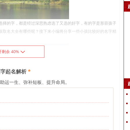
选择的字，都是经过深思熟虑选了又选的好字，有的字是形容孩子
孩取名大全有哪些呢？接下来小编将分享一些小孩比较好的名字精
开剩余 40%
字起名解析
*
、助运一生、弥补短板、提升命局。
希迎、语希、梵缨、冬晴、婵舒、美佳、瑾缦、莎蕾、荷蝶、如