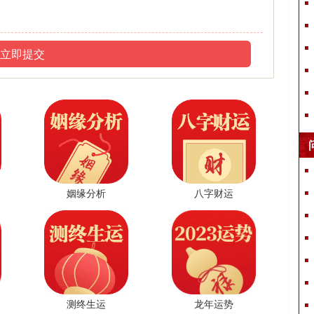
凌、菲娇、毓雯、伊馨、云莺、芬洋、语洋、怜菡、梦枫、静彩、
蕾卿、菁暖、祯紫、初妮、卿莜、衣芷、轻洛、岭雨、芹轲、怡
姝、霏姝、奕慕、晗岭、蓉姝、萌馨、菲璇、蕙晴、莹珏、诗含、
立即提交
曼遥、蓓子、曦桐、芷丹、琦洛、仙娴、妮菁、洛桐、妤祺、芮
淑、云萱、妮娴、琪含、芙璇、婧芋、含薇、娅尹、琦莹、尹媛、
薇媛、怡梦、颖珏、妁珊、琪芷、初菲、滢祯、奕雅、曦羲、雨
芮、嫣浅、丹月、琦茵、岚黛、雅嘉、倩晚、青奕、姗娅、祺珂、
芝璇、月梦、婧莎、含衣、仙芋、璇含、霏芝、初晶、轻芮、慕
芸、桦妮、美婵、茜凝、雯可、安桃、芷忆、澜蓝、薇玉、沛秀、
晶惠、娜莺、觅逸、梵澜、馨淇、希叶、蕊洋、雅叶、蓝睿、蝶
姻缘分析
八字财运
叶、茜羽、亦卉、蓝晴、双锦、晶瑶、毓缦、诗馨、玉倩、婷初、
馨艺、娜静、静瑾、琦怡、莺琦、羽璐、莎晶、南笑、苑夏、梵
娜、婉佩、旋晓、缨枫、钰瑾、莺晓、秀佩、芙彤、雨娴、洁欣、
惜毓、念映、娣瑾、彤若、妙菲、蓓檬、艺灵、蕾欣、伊伊、迎
兮、佳云、莺舒、卿蝶、琦婕、采欣、茗锦、琳希、旋瑾、雪影、
测终生运
龙年运势
可盼、慕萱、芬瑾、檬梵、露易、妍馨、渟初、新彦、雯华、熙