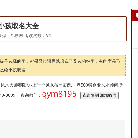
给小孩取名大全
02 来源：互联网 阅读次数：
94
孩子选择的字，都是经过深思熟虑选了又选的好字，有的字是形
给小孩取名···
风水大师秦阳明-上千个风水布局案例,世界500强企业风水顾问,为
qym8195
9-8099 咨询微信：
点击复制 添加微信