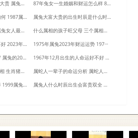
属兔哪个日期出生大富大贵 属兔人几日出生···
87年兔女一生婚姻和财运怎么样 87年兔···
1987属兔人的事业运如何 1987属兔···
属兔大富大贵的出生时辰是什么时候 大富大···
属兔女最怕的是什么 属兔女人最怕什么
什么属相的孩子旺父母 三个属相的孩子旺父···
2023年属兔几月出生不好 2023年属···
1975年属兔2023年财运运势 197···
属兔的2023年是多少岁 属兔的2023···
1967年12月出生的人命运好不好 19···
生肖猪的贵人是什么属相 生肖猪一生的贵人···
属蛇人一辈子的命运分析 属蛇人一生命运如···
1999生肖兔命运怎么样 1999属兔人···
属兔人什么时辰出生会富贵双全 属兔人富贵···