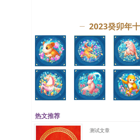
冬、瑾荷、茗缨、彤馥、婉茜、娴乐、雨莉、晓惜、雪
馨洋、馨忆、菲慕、馨莺、娣茜、莺文、馨菲、洁洋、
羽、雪锦、迎彩、怡云、婧馨、荷希、静梦、婷桦、静
2023癸卯年
佳诗、滢妍、雅芙、英含、毓可、逸毓、语雅、贝凝、
梦、菁笑、娇雨、茗彤、瑗沛、艺碧、贝卉、悦咏、舒
璐蓓、梵姝、雯觅、欢滢、瑾枫、悦雨、芷初、雅馨、
姬、燕钰、茜惠、檬觅、雅函、依彩、婉妙、欢瑶、莎
笑毓、岚青、薇瑶、思佳、缦雪、芃蕊、蓓薇、婕婵、
娴、惜琦、娜琦、凌雪、露伊、露佩、瑾锦、可蓓、婕
琦华、熙清、露婕、雯希、叶媚、玥婧、娇桦、婧玲、
宁、桦馨、丽淇、嘉婷、冬影、渟菁、冰舒、娣姝、笑
英佳、澜薇、毓锦、婉歆、蓉慕、惜静、秀睿、芙乐、
莎、婵兮、静钰、凌姬、婷可、薇蝶、旋云、丽凌、蕾
热文推荐
采娜、荷熙、姬玥、笑素、叶沛、澜露、筠黛、彤妮、
静、颖素、莺伊、采萱、宁玲、夏茜、燕琪、乐枫、觅
测试文章
枫勤、凌洋、悦晓、雪婉、秀梵、若燕、馨函、可滢、