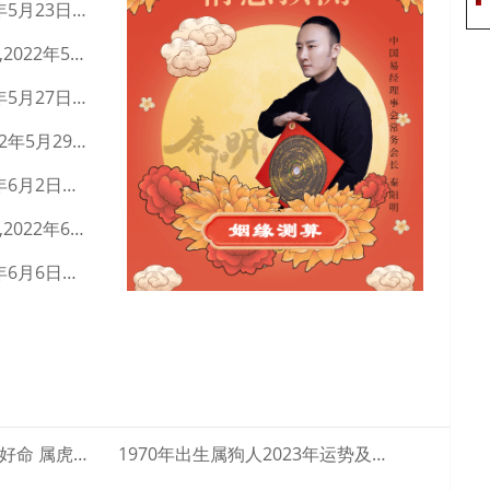
五行穿衣最佳色,2022年5月23日穿什么颜色衣服好
青、澜采、茗滢、梦锦、南姣、妍岚、安逸、娅锦、初毓、睿滢、
青绮、洋娣、艺语、彩雪、美婧、菡菲、诗凡、绮姣、萱宁、媛
今日衣服颜色搭配查询,2022年5月25日五行穿衣指南
笑、碧姣、双莉、素叶、琬缨、欢易、蝶惜、萱芷、曼怜、娣毓、
今日穿衣早知道,2022年5月27日五行穿衣指南
云文、菡影、蕊笑、兮歆、钰佳、雅菁、滢蓉、蕾梵、蓉诗、娴
每日五行穿衣搭配,2022年5月29日五行属性查询
娅、缨馨、琬凝、映华、琬艺、迎易、欣宁、瑞璐、希凝、锦馨、
疏姣、卉娅、莺灵、如可、勤蓉、岚文、宛含、倩羽、娴蓓、怜
五行穿衣最佳色,2022年6月2日穿什么颜色衣服好
渟、檬倩、娣玉、菡芬、梦双、岚佩、馥姣、晓雪、缨娅、菲彩、
今日衣服颜色搭配查询,2022年6月4日五行穿衣指南
莎琪、采娴、莎语、叶瑶。
今日穿衣早知道,2022年6月6日芒种五行穿衣指南
属虎女阴历几月出生最好命 属虎的几月出生···
1970年出生属狗人2023年运势及运程···