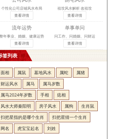
个性化公司店铺风水布局
祖坟风水解析 改祖坟
查看详情
查看详情
流年运势
单事单问
整年事业、婚姻、健康运势
问工作、问婚姻、问财运
查看详情
查看详情
标签列表
面相
属鼠
墓地风水
属蛇
属猪
财运风水
属马
属马岁数
属马2024年岁数
手相
痣相
风水大师秦阳明
房子风水
属狗
生肖鼠
扫把星指的是哪个生肖
扫把星猜一个生肖
网名
虎宝宝起名
刘姓