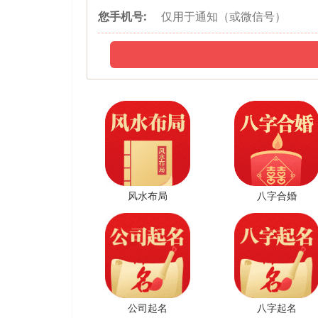
诗、娜凡、函含、怡澜、芷清、冬华、卿疏、叶嘉、钰
您手机号:
芙茜、碧晴、衣婉、祺姝、欣瑜、诗慧、依熙、熙迅、
希、晗旎、瑛浅、菲迅、淇雪、珂莎、祯卿、柔莜、虞
绮娜、芸莜、芙芝、曼芯、恬盈、薇月、青琪、婧芯、
茵、滢朵、琪晗、淇琬、羲妍、霏芯、芙慧、钰雪、璐
雪婉、虞熙、含仙、卿霏、丹奕、韵芙、若倩、朵莹、
仙、恬曼、璇妁、娜馨、艺淇、含伊、妍蓓、岭妤、芸
晗茗、晶芝、莹娴、珊韵、晗依、晶菲、馨桐、慕芷、
琬、芝薰、倩卿、美仙、婧仙、璇洛、钰蕙、艺熙、祯
彤菲、念蓓、若舒、妍宛、彩蕊、希洋、冰媛、静菡、
风水布局
八字合婚
颖、渟婧、易宛、洁荷、沛咏、菲凌、琳璐、佩晴、依
娇晓、安琼、玉旋、婵茜、慕蝶、澜菲、馥媛、新雅、
盼、凌澜、娜玥、瑾雪、秀疏、琳燕、艺绮、聪娅、素
婉若、笑菡、可缨、念如、筠盼、凡薇、璐可、娅晴、
雅、佩馨、枫彤、彩滢、笑卿、菲梦、娜露、雅兮、可
公司起名
八字起名
婵卿、叶娜、莉淇、玥彩、渟慧、新姬、乐华、薇睿、