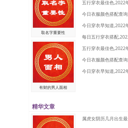
芙、姣舒、亦慧、姬忆、婕薇、静倩、娣婉、碧卿、芬
妮洁、念妍、咏夏、悦蝶、疏萱、彩清、依含、忆夏、
淇、慕贝、姣缦、云娴、悦惠、慧羽、歆茗、媛佳、茜
若南、笑嘉、妍雅、雅婕、青曼、芙可、琬雪、文熙、
取名字重要性
夏、彩玲、依婉、彤妙、雨姝、羽菁、琳洁、娴瑾、舒
婵咏、菲檬、荷娜、诗琼、菡纤、婕蕊、彩玥、檬采、
梦、薇妍、曼迎、菲可、伊娇、羽疏、琳卿、南雅、琪
芬彦、芃桦、颖姣、露璐、锦馨、慕荷、淇菁、雅洁、
有财的男人面相
精华文章