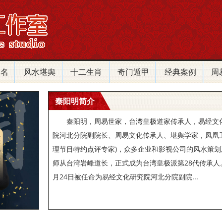
改名
风水堪舆
十二生肖
奇门遁甲
经典案例
周
秦阳明简介
秦阳明，周易世家，台湾皇极道家传承人，易经文
院河北分院副院长、周易文化传承人、堪舆学家，凤凰
理节目特约点评专家)，众多企业和影视公司的风水策划及
师从台湾岩峰道长，正式成为台湾皇极派第28代传承人。2
月24日被任命为易经文化研究院河北分院副院...