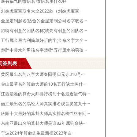
最有福气的微信名 微信名用什么好
刘姓虎宝宝取名大全2022款（刘姓虎宝宝···
全屋定制起名(适合的全屋定制公司名字取名···
独特有创意的团队名称(响亮有创意的团队名···
五行属金最吉利简单好听的字(金命名字大全···
楚辞中带水的男孩名字(楚辞五行属水的男孩···
问答列表
黄冈最出名的八字大师秦阳明归元寺310号···
金山最著名的算命大师前10名五行缺土叫什···
江西最准的算命大师排行榜前十名最近运气特···
丽江最出名的易经大师真实排名观音灵签九十···
庆阳十大最好的算卦大师真实排名榜性格有问···
东南亚最出名的算卦大师是谁82年属狗命缺···
宁波2024年算命先生最新榜2023年白···