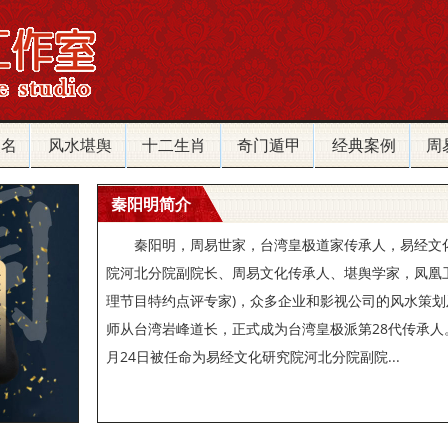
改名
风水堪舆
十二生肖
奇门遁甲
经典案例
周
秦阳明简介
秦阳明，周易世家，台湾皇极道家传承人，易经文
院河北分院副院长、周易文化传承人、堪舆学家，凤凰
理节目特约点评专家)，众多企业和影视公司的风水策划及
师从台湾岩峰道长，正式成为台湾皇极派第28代传承人。2
月24日被任命为易经文化研究院河北分院副院...