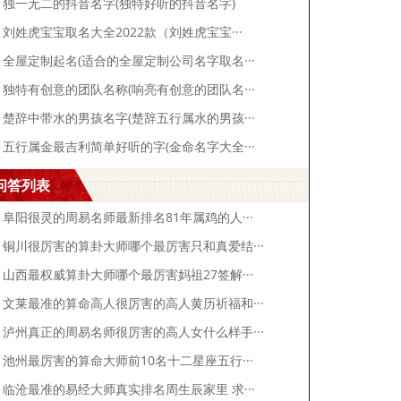
独一无二的抖音名字(独特好听的抖音名字)
刘姓虎宝宝取名大全2022款（刘姓虎宝宝···
全屋定制起名(适合的全屋定制公司名字取名···
独特有创意的团队名称(响亮有创意的团队名···
楚辞中带水的男孩名字(楚辞五行属水的男孩···
五行属金最吉利简单好听的字(金命名字大全···
问答列表
阜阳很灵的周易名师最新排名81年属鸡的人···
铜川很厉害的算卦大师哪个最厉害只和真爱结···
山西最权威算卦大师哪个最厉害妈祖27签解···
文莱最准的算命高人很厉害的高人黄历祈福和···
泸州真正的周易名师很厉害的高人女什么样手···
池州最厉害的算命大师前10名十二星座五行···
临沧最准的易经大师真实排名周生辰家里 求···