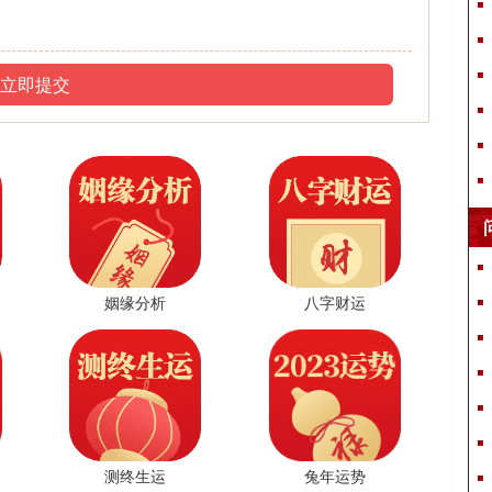
立即提交
算命大师_皇极派道家传人_断事
ym8195
姻缘分析
八字财运
加微信 快速咨询 获得建议
测终生运
兔年运势