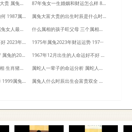
属兔哪个日期出生大富大贵 属兔人几日出生···
87年兔女一生婚姻和财运怎么样 87年兔···
1987属兔人的事业运如何 1987属兔···
属兔大富大贵的出生时辰是什么时候 大富大···
属兔女最怕的是什么 属兔女人最怕什么
什么属相的孩子旺父母 三个属相的孩子旺父···
2023年属兔几月出生不好 2023年属···
1975年属兔2023年财运运势 197···
属兔的2023年是多少岁 属兔的2023···
1967年12月出生的人命运好不好 19···
生肖猪的贵人是什么属相 生肖猪一生的贵人···
属蛇人一辈子的命运分析 属蛇人一生命运如···
1999生肖兔命运怎么样 1999属兔人···
属兔人什么时辰出生会富贵双全 属兔人富贵···