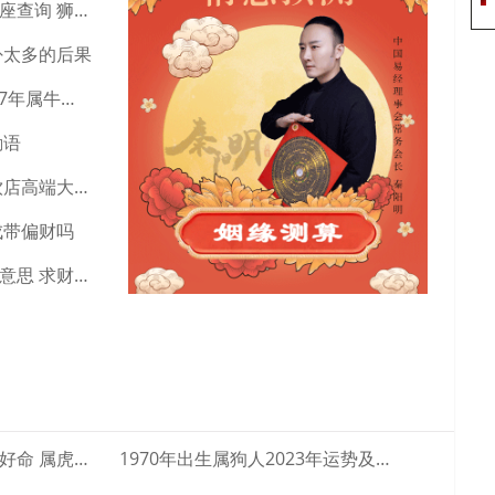
狮子座最准确的上升星座查询 狮子座明日考试运势
卦太多的后果
97年属牛女今年婚姻 97年属牛人女注定的婚姻
励语
一听就想吃的店名 冷饮店高端大气的店名字
戌带偏财吗
求财劳力交易阻是什么意思 求财劳力能得到财吗
属虎女阴历几月出生最好命 属虎的几月出生···
1970年出生属狗人2023年运势及运程···