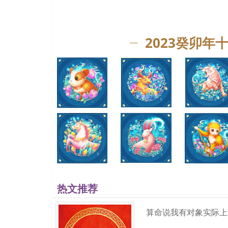
2023癸卯年
热文推荐