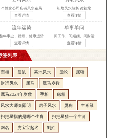
个性化公司店铺风水布局
祖坟风水解析 改祖坟
查看详情
查看详情
流年运势
单事单问
整年事业、婚姻、健康运势
问工作、问婚姻、问财运
查看详情
查看详情
标签列表
面相
属鼠
墓地风水
属蛇
属猪
财运风水
属马
属马岁数
属马2024年岁数
手相
痣相
风水大师秦阳明
房子风水
属狗
生肖鼠
扫把星指的是哪个生肖
扫把星猜一个生肖
网名
虎宝宝起名
刘姓