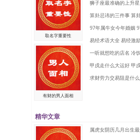
算卦忌讳的三件事 算
取名字重要性
易经术语大全 易经激
甲戌走什么大运好 甲
有财的男人面相
精华文章