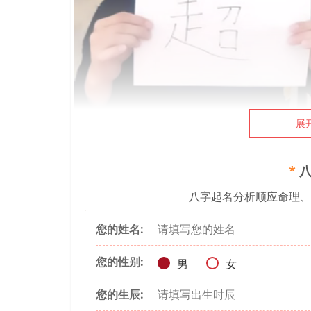
展
*
八
八字起名分析顺应命理
您的姓名:
秦阳明
大师讲解名字中带超字的意义，带这个字的朋
您的性别:
男
女
本文链接：www.qinyangming.net/xingming/503.ht
您的生辰:
本文关键词：姓名运势