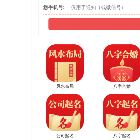
您手机号:
测算
中国有名八字
快速准确！
咨询微信
q
风水布局
八字合婚
点击复制 添
公司起名
八字起名