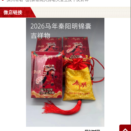
也可以结合自己的出生地，或籍贯，或父母两人的所在地等来取名，
微店链接
如鲁豫、湘琼、桂宁等等。
五、三才五格法起名。
姓名五格是天格、人格、地格、外格、总格。所谓三才，就是指五格
中的天格、人格、地格。在三才五格的命名格式中，以天格、人格、
地格之三才格式最重要，因为天地人三才为一体、相互关联，搞姓名
预测的常用此法测名。
六、宜用五行法起名。
即根据生辰八字取名。五行理论对姓名学产生了重要的影响，根据八
字中五行喜缺取名在古代占有很重要的地位，鲁迅小说《故乡》里写
的闰土是一个典型例子，五行缺土，所以取名闰土。
七、诗词典故起名法。
从古代文献或诗词典故中的一句有意义的话，从中挑选一、二个字来
命名，如：去年今日此门中，人面 桃花 相映红可以从中抽取映红做名
字。众里寻他千百度，蓦然回首，那人却在，灯火阑珊处可以从中抽
取阑珊做名字。孟子曰：君子善养浩然之气 可以从中抽取浩然做名