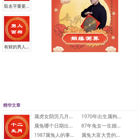
功成名就、名列前茅、出类拔萃。)
取名字重要性
轩:古代车子前高后低叫“轩”，前低后高叫“轾”，引申为高大。
——用作人名意指朝气蓬勃，气度不凡，才华出众等含义，(引申
为:器宇轩昂、才华横溢、朝气蓬勃。)
维:指维护，保护。也指思维，判断。
——用作人名意指稳重，智谋，安祥，丰富等含义，(引申为:稳重
有财的男人面相
踏实、足智多谋、安详恭敬。)
辰:指时日、是日、月、星的总称，也指清早。
——用作人名意指希望，吉祥，希冀，理想等含义，(引申为:龙凤
呈祥、朝气蓬勃、欣欣向荣。)
五行属土的字大全
羽:指鸟的毛或用羽毛做的事物。
精华文章
——用作人名意指自由，自在，无拘无束，大展宏图等含义，(引
申为:大展宏图、自由翱翔、前程似锦。)
属虎女阴历几月出生最好命 属虎的几月出生···
1970年出生属狗人2023年运势及运程···
勇:果敢，有胆量，敢做。
属兔哪个日期出生大富大贵 属兔人几日出生···
87年兔女一生婚姻和财运怎么样 87年兔···
——用作人名意指勇敢果断，有谋略，无所畏惧等含义，(引申为:
1987属兔人的事业运如何 1987属兔···
属兔大富大贵的出生时辰是什么时候 大富大···