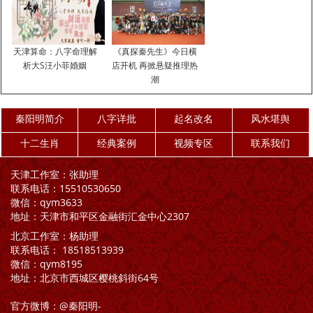
有“彡”、“巾”、“纟”等字；老鼠喜欢打洞，是一种穴居动物，起名时可
以选用带有“口”、“宀”的字，代表孩子能够有屋有房、安居乐业。
2、根据父母期望起名
天津算命：八字命理解
《真探秦先生》今日横
在注意到宜用字与避讳字后，还要结合父母对孩子的期望取名，这种
析大S汪小菲婚姻
店开机 再掀悬疑推理热
潮
取名方法是激励孩子最好的办法，起到时刻鞭策孩子的作用。如希望
孩子平安可以用“安”字，希望孩子有地位，可以用“君”字。
秦阳明简介
八字详批
起名改名
风水堪舆
男孩五行缺土起名宜用字五行缺土的宝宝，是可以通过选用五行属土
的字来取名，借此补救自己的五行，达到改善运势的作用。
十二生肖
经典案例
视频专区
联系我们
伟、峰、龙、德、玉、中、祥、宇
天津工作室：张助理
宝、安、亚、卫、山、维、翔、坚
联系电话：15510530650
远、信、磊、培、恩、全、基、廷
微信：qym3633
地址：天津市和平区金融街汇金中心2307
仲、有、奎、坤、为、勋、辰、崇
北京工作室：杨助理
五行缺土起名起名大全五行缺土的男宝宝取名方法有很多，最直接的
联系电话： 18518513939
就是选用五行属土的字来取名。
微信：qym8195
地址：北京市西城区樱桃斜街64号
嘉砚、鹏粤、文充、天衡、若惟
平意、多友、嘉运、清影、振音
官方微博：@秦阳明-