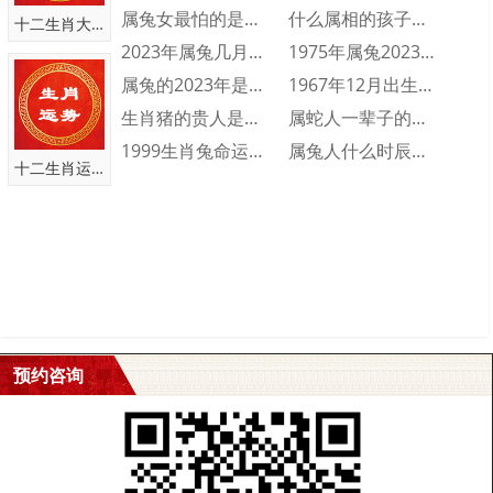
勇敢果断、坚忍不拔、无所畏惧。)
属兔女最怕的是什么 属兔女人最怕什么
什么属相的孩子旺父母 三个属相的孩子旺父···
十二生肖大全
伊:语气助词。
2023年属兔几月出生不好 2023年属···
1975年属兔2023年财运运势 197···
——用作人名意指为人身姿美丽，举止文雅，仪态大方等含义，
属兔的2023年是多少岁 属兔的2023···
1967年12月出生的人命运好不好 19···
(引申为:秋水伊人、温文尔雅、仪态大方。)
生肖猪的贵人是什么属相 生肖猪一生的贵人···
属蛇人一辈子的命运分析 属蛇人一生命运如···
伟:宏大、盛大、卓越、远大，如伟大、伟略、伟志。
1999生肖兔命运怎么样 1999属兔人···
属兔人什么时辰出生会富贵双全 属兔人富贵···
——用作人名意指有着远大的志向，才识卓越，伟大杰出等含义，
十二生肖运势
(引申为:才识卓越、雄才远略、功成名就。)
威:表现出来使人敬畏的气魄，威力，威风，尊严，威严。
——用作人名意指威严，尊严，自强等含义，(引申为:威风凛凛、
不卑不亢、自强不息。)
想了解更多起名内容，请点击
》》》
预约咨询