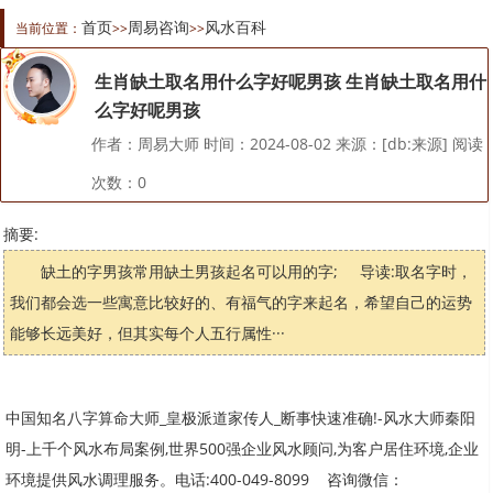
首页
周易咨询
风水百科
当前位置：
>>
>>
生肖缺土取名用什么字好呢男孩 生肖缺土取名用什
么字好呢男孩
作者：周易大师 时间：2024-08-02 来源：[db:来源] 阅读
次数：
0
摘要:
缺土的字男孩常用缺土男孩起名可以用的字; 导读:取名字时，
我们都会选一些寓意比较好的、有福气的字来起名，希望自己的运势
能够长远美好，但其实每个人五行属性···
中国知名八字算命大师_皇极派道家传人_断事快速准确!-风水大师秦阳
明-上千个风水布局案例,世界500强企业风水顾问,为客户居住环境,企业
环境提供风水调理服务。电话:400-049-8099 咨询微信：