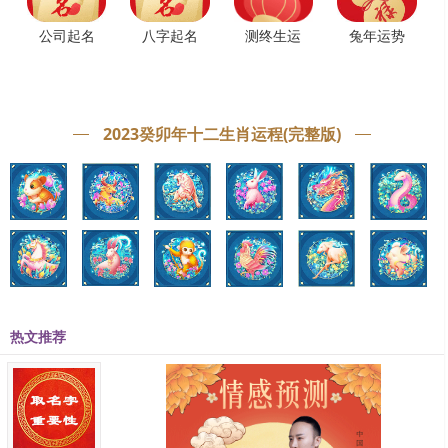
宇轩昂、风度翩翩、温文儒雅。)
恩:指恩惠或情谊。
公司起名
八字起名
测终生运
兔年运势
五行属土的字男孩
——用作人名意指仁爱，博爱，包容，博大等含义，(引申为:仁人
君子、心胸宽广、宽容大度。)
2023癸卯年十二生肖运程(完整版)
卫:指保护、保卫、防护等意义。
——用作人名意指严谨，骁勇善战，有担当等含义，(引申为:严于
律己、骁勇善战、精明能干。)
誉:指称赞，赞美，荣誉。
——用作人名意指尊荣，名声很大，诚实守信等含义，(引申为:德
高望重、诚实守信、享誉中外。)
翔:指吉利、详尽、上涨、悠闲自在地行走。
热文推荐
——用作人名意指安翔，自在，繁荣，吉祥等含义，(引申为:欣欣
向荣、闲情逸致、吉祥如意。)
勋:指特殊的、有意义的功劳。
——用作人名意指成就，成绩，功绩，功成名就等含义，(引申为: