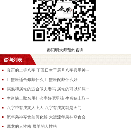
五行缺土男孩怎么起名有内涵,男孩起名方法
名字伴随着人的一生，是一个人的代号，每个父母都希望自己的宝宝
有一个好听且寓意深刻的名字，五行缺土男孩该怎么起名字？男孩起
名有什么方法？ 五行缺土宝宝起名字义分析： 均松
字义：均，指匀，公平，都，全。松，本义指松科植物。做人名时，
秦阳明大师预约咨询
多表示像松树一样坚毅高尚以及通古博今，勤俭建业的品质。意义优
咨询列表
美。
真正的上等八字 丁丑日生于辰月八字喜用神···
辰钧
字义： 辰，指时日、是日、月、星的总称，也指清早，还有一种意思
巨蟹座适合佩戴什么 巨蟹座配戴什么好
是地支的第五位，属龙。起名寓意希望、吉祥、希冀、理想；钧：引
属猴和属蛇的适合做夫妻吗 属蛇的可以和属···
申指国政、天工，或者作为书札或口语中对尊者的敬词使用。起名寓
生肖缺土取名用什么字好呢男孩 生肖缺土取···
意尊贵、权威；
八字带有戌亥人上人 八字有戌亥就是天门
汉玮
流年枭神夺食如何化解 大运流年枭神夺食会···
字义：汉，为水名，汉水、汉江，长江的最大支流。引申为博大、宽
属龙的人性格 属羊的人性格
仁、豁达、大度等含义。起名寓意宽厚、忠肝义胆、顶天立地；玮，