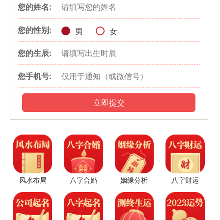
勋、辰、崇、田、庭、裕、城、岳、逸、育、羽、堂、定、佑、均、
您的姓名:
圣、延、玮、燕、巍、余、允、岭、野、增、守、岱、衡、怡、峥、
球、农、贻、崴、州、坦、容、鸥、纬、庸、豫、融、用、留、韦、
您的性别:
男
女
禹、雍、依、五、屹、伍、祯、崎、岷、懿、予、爱、岛、粤、愚、
您的生辰:
约、陶、敖、珠、嵘、毓、也、黄、填、韵、坡、尘、位、在、圻、
盾、岐、路、宴、唯、实、园、宥、羲、围、土、硕、缘、牛、冈、
您手机号:
峡、重、阿、途、戌、逵、羊、岗、惟、团、台、欧、垚。
缺土男孩起名可以用的字
立即提交
远:指高远、深远、扩大、深奥、远大、长久、长远。
——用作人名意指有才学，志向，高贵等含义，(引申为:金枝玉
叶、才清志高、满腹经纶。)
圆:指从中心点到周边任何一点的距离都相等的形。
——用作人名意指圆滑，周到，可爱，圆满等含义，(引申为:八面
风水布局
八字合婚
姻缘分析
八字财运
玲珑、大智若愚、无微不至。)
宇:指房屋，也形容人的风度，仪表，如气宇轩昂，美好等之义。
——用作人名意指有美好，有风度，气宇轩昂等含义，(引申为:气