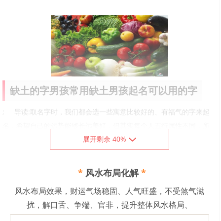
缺土的字男孩常用缺土男孩起名可以用的字
; 导读:取名字时，我们都会选一些寓意比较好的、有福气的字来起
名，希望自己的运势能够长远美好，但其实每个人五行属性不同，所
展开剩余 40%
以选取字时要贴合自己的五行，做好补全打算。那么，缺土的字男孩
常用的有哪些?缺土男孩起名可以用的字去哪找呢?和我一起去看看吧。
五行属土的字
*
风水布局化解
*
缺土的字男孩常用
风水布局效果，财运气场稳固、人气旺盛，不受煞气滋
伟、峰、龙、德、玉、中、祥、宇、宝、安、亚、卫、山、维、
扰，解口舌、争端、官非，提升整体风水格局、
翔、坚、远、信、磊、培、恩、全、基、廷、仲、有、奎、坤、为、