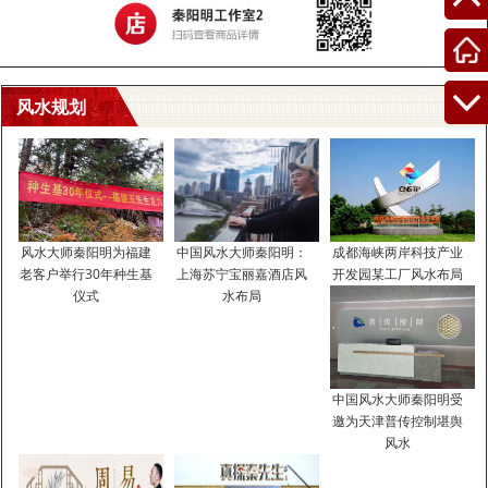
字。
风水规划
2023年出生的男孩宝宝五行缺土起名用什么字
好
风水大师秦阳明为福建
中国风水大师秦阳明：
成都海峡两岸科技产业
老客户举行30年种生基
上海苏宁宝丽嘉酒店风
开发园某工厂风水布局
用五行给男宝宝取名，可以补救孩子的五行不足问题。很少有孩子一
仪式
水布局
出生就五行齐全，所以家长不用担心孩子五行不足的问题，这是可以
补救的。那么，2023年出生的男孩宝宝五行缺土起名用什么字好呢？
今天，小编带来了干货，我们一起来看看吧。
中国风水大师秦阳明受
2023年出生的男宝宝取名方法1、根据生肖特点取名
邀为天津普传控制堪舆
老鼠喜爱米类的粮食，因此在名字中可以带有“米”、“豆”、“禾”意为孩
风水
子能够过上丰衣足食的生活；老鼠喜欢穿彩色的衣服，起名时可以带