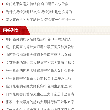
奇门遁甲象意如何组合 奇门遁甲六仪取象
指美丽的玉，后也引申指珍奇，宝贵。 五行缺土男孩起名字推荐： 逸
铭、壤誉、平喆、信辰、濡乾、志洪、鼎彬、泽楚、
为什么易经算卦那么准 易经算卦是怎么算的
天元、尹遥、鸣佳、扬泰、飞郁、昊程、城桦、钰志、
怎么查自己的八字缺什么 怎么查一个五行里···
佳许、启兆、彬建、竣辰、熠子、博凡、奕东、洋政、
问答列表
男孩起名方法： 一、生肖起名法。
好多父母在取名时会考虑生肖多一些，如生肖牛、兔喜草，就取个草
阜阳很灵的周易名师最新排名81年属鸡的人···
头的字，生肖蛇喜欢待在洞中，可取口字形的字，鸡主要吃谷类食
铜川很厉害的算卦大师哪个最厉害只和真爱结···
物，那就喜用豆、米、禾、麦、梁字等等。
山西最权威算卦大师哪个最厉害妈祖27签解···
二、姓和名形成关联来起名。
文莱最准的算命高人很厉害的高人黄历祈福和···
平时我们取名时可以考虑名字和姓关联起来，构成一个整体结构，如
泸州真正的周易名师很厉害的高人女什么样手···
姓许，取名许诺。如姓钱，取名钱来、钱满。姓成，取名成功等等。
池州最厉害的算命大师前10名十二星座五行···
姓甘，取名甘甜。
临沧最准的易经大师真实排名周生辰家里 求···
三、季节起名方法。
春天出生的，就取名春什么，冬天出生的取名冬什么；例如迎春，夏
日本最厉害的算命先生己丑为什么是十全富贵···
爽，秋风，冬来等。
张家口十大最好的起名大师排行榜王姓取名字···
四、地名起名方法。
滨州有名气的算命高人排名大全上艮下艮卦详···