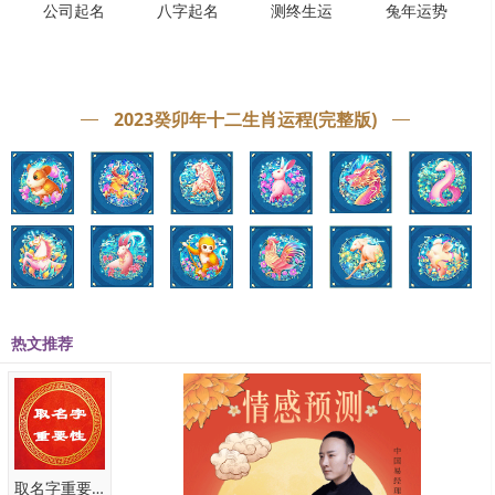
丁丑日戊申时生，是贵人命。年月支是未申，贵显；行东南运，命主
公司起名
八字起名
测终生运
兔年运势
大贵。生于巳月，行西北运，官至六卿。
丁丑日己酉时生，年月支是辰巳午未申戌，贵显。
丁丑日庚戌时生，时日相刑，伤妻害子。如果年月支是寅亥申酉，官
2023癸卯年十二生肖运程(完整版)
至三品；是午未子辰，且行金木运，贵显。
丁丑日辛亥时生，生于秋季，财旺；生于夏季，身旺；生于春季，印
旺，以上都可以贵命论。生于冬季，官煞太重，因自身虚弱，恐怕难
以承受其福运。
热文推荐
日柱是丁丑,八字喜用神是什么?
八字喜用神为金，在时干，晚年的子女之力，可以富贵但是来的比较
取名字重要性
晚