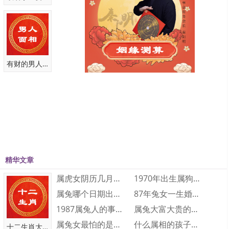
有财的男人面相
三命通会 丁丑日不同时辰生人命运详解
日柱在八字当中存在六十种，不过即便是一样的日柱，在不同月份、
年份、时辰出生的人命运会有很大的差别，因为一个人的命运是由四
柱八字共同决定的。三命通会 丁丑日不同时辰生人命运解析。一起来
根据八字看命学的讲究，看看相关的讲究。
精华文章
三命通会 丁丑日不同时辰生人命运解析
1、丁丑日庚子时生
属虎女阴历几月出生最好命 属虎的几月出生···
1970年出生属狗人2023年运势及运程···
此命一般。如果柱中能通木火气，或者行身旺运，贵显。年月支是亥
属兔哪个日期出生大富大贵 属兔人几日出生···
87年兔女一生婚姻和财运怎么样 87年兔···
子，命主贵显，这是因为丁火属阴性，柔顺，不怕进入水乡。
1987属兔人的事业运如何 1987属兔···
属兔大富大贵的出生时辰是什么时候 大富大···
2、丁丑日辛丑时生
属兔女最怕的是什么 属兔女人最怕什么
什么属相的孩子旺父母 三个属相的孩子旺父···
十二生肖大全