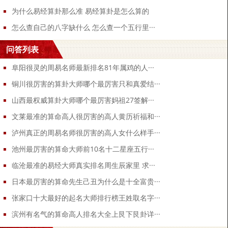
命论。生于冬季，官煞太重，因自身虚弱，恐怕难以承受其福运。丁
为什么易经算卦那么准 易经算卦是怎么算的
丑日生人性格和命运解析丁丑日生，无论男女，都有为人稳重、处事
怎么查自己的八字缺什么 怎么查一个五行里···
有分寸，自重的特点。具有进取心，对人生没有非分的欲望。但处世
不免有猜疑心，因此，又往往容易落得个自讨苦吃。他们也比较注重
问答列表
感受，会享受，花钱大方，有情调，有才艺，凡事也比较想得开，也
阜阳很灵的周易名师最新排名81年属鸡的人···
喜欢自由自在，不喜欢被约束。但此日官杀印星过重，一样受人约束
铜川很厉害的算卦大师哪个最厉害只和真爱结···
管制的多，自己想做的事往往得不到支持。
山西最权威算卦大师哪个最厉害妈祖27签解···
此日所生之人，通常是比较有口福的，但身弱食伤又过重的人，却因
文莱最准的算命高人很厉害的高人黄历祈福和···
肠胃疾病而不能享受口福。此日所生之人，有一定佛缘，心地善良。
泸州真正的周易名师很厉害的高人女什么样手···
此日的人坐下财库，只要命局不是太差，通常都有钱花，有一定小金
库。此日生人，命主如果出现食神见杀，则有一定管理能力，机敏聪
池州最厉害的算命大师前10名十二星座五行···
慧，如再见印星帮身，肯定有发展。
临沧最准的易经大师真实排名周生辰家里 求···
日本最厉害的算命先生己丑为什么是十全富贵···
张家口十大最好的起名大师排行榜王姓取名字···
滨州有名气的算命高人排名大全上艮下艮卦详···