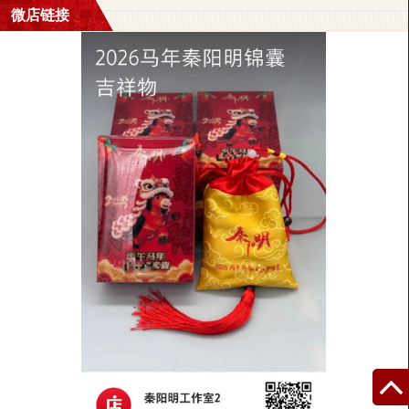
微店链接
生辰八字是丁丑 戊申 丁丑 丁未的喜用神是什
么
丁丑日主,火命人,二丁帮身
喜用为木火,命中缺水木
哪位高人为女儿看下八字喜用神 谢谢急用起名
辛日生于子月，日元失令无气，为身弱之食神格。
年上虽有印星生扶，逢寒冬之至，需火解冻暖身。用神午火虽见时
柱，但不足。故此八字五行虽不缺，但仍须取火为用神。
起名者需以带火字字型为佳。切记要避开带水型之字。