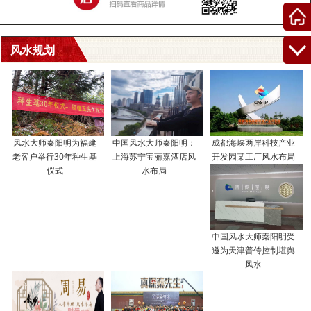
风水规划
五行查询生辰八字查询喜用神,五行八字怎么查
喜用神,起名意见。
风水大师秦阳明为福建
中国风水大师秦阳明：
成都海峡两岸科技产业
提起五行查询生辰八字查询喜用神，大家都知道，有人问用什么软件
老客户举行30年种生基
上海苏宁宝丽嘉酒店风
开发园某工厂风水布局
仪式
水布局
能直接查出真正的五行生辰八字喜用神 忌神，另外，还有人想问如何
确定生辰八字中的五行喜用神，你知道这是怎么回事？其实八字喜用
神在线查询，下面就一起来看看五行八字怎么查喜用神,起名意见。希
望能够帮助到大家！
中国风水大师秦阳明受
邀为天津普传控制堪舆
五行查询生辰八字查询喜用神
风水
以日主为中心，月令为提纲，看日主与天干，地支生、克、泄、耗、
等的关系。分析五行喜用。