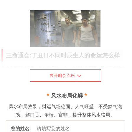
三命通会:丁丑日不同时辰生人的命运怎么样
失之毫厘谬以千里，出生时辰晚一会，命运都会不同，那么三命通会
展开剩余 40%
是如何看待丁丑日不同时辰生人的命运的呢？
三命通会：丁丑日不同时辰生人的命运解析
丁丑日庚子时生，此命一般。如果柱中能通木火气，或者行身旺运，
*
风水布局化解
*
贵显。年月支是亥子，命主贵显，这是因为丁火属阴性，柔顺，不怕
风水布局效果，财运气场稳固、人气旺盛，不受煞气滋
进入水乡。
扰，解口舌、争端、官非，提升整体风水格局、
丁丑日辛丑时生，生于申月或酉月，以财格论，财旺能生官，因此显
贵。生于午月，自身健旺，但有比肩夺财，此命主有俸禄。年月支只
您的姓名: