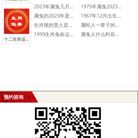
生于申月或酉月，以财格论，财旺能生官，因此显贵。生于午月，自
2023年属兔几月出生不好 2023年属···
1975年属兔2023年财运运势 197···
身健旺，但有比肩夺财，此命主有俸禄。年月支只有子或寅，从事武
属兔的2023年是多少岁 属兔的2023···
1967年12月出生的人命运好不好 19···
职，官至三品。月支属水，辛苦劳力，生于辰月，此命有好有坏。
生肖猪的贵人是什么属相 生肖猪一生的贵人···
属蛇人一辈子的命运分析 属蛇人一生命运如···
3、丁丑日壬寅时生
1999生肖兔命运怎么样 1999属兔人···
属兔人什么时辰出生会富贵双全 属兔人富贵···
丁壬化木，以贵人命论。生于冬季，官星健旺，贵显。生于春季，有
十二生肖运势
印绶护身，生活安稳。生于夏季，吉利；生于秋季，衣禄一般。如果
行东方运，以好命论。
4、丁丑日癸卯时生
生于辰戌丑未月，偏官受到制伏，可得中贵。生于午月，日干健旺，
贵显。生于申月或丑月，官至御史。
5、丁丑日甲辰时生
预约咨询
应以吉命论。生于亥月或子月，既富且贵。生于申月，且行东方运，
或生于午月，行金水运，都显贵。寅年寅月生，官至御史。
6、丁丑日乙巳时生
生于春季，富足。生于夏季，孤寒。生于秋季，吉利。生于冬季，贵
显。