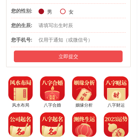
有子或寅，从事武职，官至三品。月支属水，辛苦劳力，生于辰月，
您的性别:
此命有好有坏。
男
女
丁丑日壬寅时生，丁壬化木，以贵人命论。生于冬季，官星健旺，贵
您的生辰:
显。生于春季，有印绶护身，生活安稳。生于夏季，吉利；生于秋
季，衣禄一般。如果行东方运，以好命论。
您手机号:
丁丑日癸卯时生，生于辰戌丑未月，偏官受到制伏，可得中贵。生于
午月，日干健旺，贵显。生于申月或丑月，官至御史。
立即提交
丁丑日甲辰时生，应以吉命论。生于亥月或子月，既富且贵。生于申
月，且行东方运，或生于午月，行金水运，都显贵。寅年寅月生，官
至御史。
丁丑日乙巳时生，生于春季，富足。生于夏季，孤寒。生于秋季，吉
利。生于冬季，贵显。
风水布局
八字合婚
姻缘分析
八字财运
丁丑日丙午时生，此命一般。年月支是寅卯戌未，贵显。是酉丑，以
财做用神最好。忌讳亥子等官煞。
丁丑日丁未时生，丑与未相冲相刑，此命难得好结果。年月支是辰
戌，四库具全，贵当极品。是申未，官至三品。