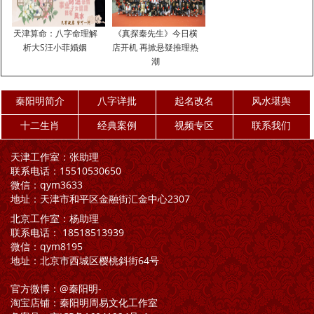
日主是乙木，生于卯月，木旺，天干正偏印生身，正财耗身，地支寅
卯辰会木局·····日主旺。忌水木。起名字的时候忌用五行属水木的字。
天津算命：八字命理解
《真探秦先生》今日横
起名步骤：
析大S汪小菲婚姻
店开机 再掀悬疑推理热
1、分析生辰八字命主五行、格局，找出用神喜忌。
潮
2、选出命局所喜用所需要的五行汉字。
3、根据姓氏、时代特征、性别、八字数理合理搭配将要用的字，去其
秦阳明简介
八字详批
起名改名
风水堪舆
忌讳用字，避开凶数.取其字的意、形、象、音、综合搭配。
十二生肖
经典案例
视频专区
联系我们
4、还要避开不冲克八字，五格、笔画、合理搭配才是适合八字的吉祥
天津工作室：张助理
吉利的好名字。
联系电话：15510530650
供参考。
微信：qym3633
地址：天津市和平区金融街汇金中心2307
五行查询生辰八字查询喜用神：用什么软件能直接查出真正的
北京工作室：杨助理
五行生辰八字喜用神 忌神
联系电话： 18518513939
网路上有很多软件能直接查出生辰八字的五行喜用神忌神，但正确性
微信：qym8195
地址：北京市西城区樱桃斜街64号
偏低，只能参考，不能直接取用。最准确的八字喜用神查询。
生辰八字五行查询表
官方微博：@秦阳明-
淘宝店铺：秦阳明周易文化工作室
肖煜瀚总分:八字算命喜用神速查表。