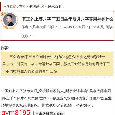
首页
周易咨询
风水百科
当前位置：
>>
>>
真正的上等八字 丁丑日生于辰月八字喜用神是什么
作者：风水大师 时间：2024-08-02 来源：[db:来源] 阅读
次数：
1
摘要:
三命通会:丁丑日不同时辰生人的命运怎么样 失之毫厘谬以千
里，出生时辰晚一会，命运都会不同，那么三命通会是如何看待丁丑
日不同时辰生人的命运的呢？ 三命···
中国知名八字算命大师_皇极派道家传人_断事快速准确!-风水大师秦阳
明-上千个风水布局案例,世界500强企业风水顾问,为客户居住环境,企业
环境提供风水调理服务。电话:400-049-8099 咨询微信：
qym8195
点击复制 添加微信