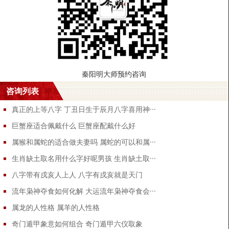
7、丁丑日丙午时生
此命一般。年月支是寅卯戌未，贵显。是酉丑，以财做用神最好。忌
讳亥子等官煞。
8、丁丑日丁未时生
丑与未相冲相刑，此命难得好结果。年月支是辰戌，四库具全，贵当
秦阳明大师预约咨询
极品。是申未，官至三品。
咨询列表
9、丁丑日戊申时生
是贵人命。年月支是未申，贵显；行东南运，命主大贵。生于巳月，
真正的上等八字 丁丑日生于辰月八字喜用神···
行西北运，官至六卿。
巨蟹座适合佩戴什么 巨蟹座配戴什么好
10、丁丑日己酉时生
属猴和属蛇的适合做夫妻吗 属蛇的可以和属···
年月支是辰巳午未申戌，贵显。
生肖缺土取名用什么字好呢男孩 生肖缺土取···
11、丁丑日庚戌时生
八字带有戌亥人上人 八字有戌亥就是天门
时日相刑，伤妻害子。如果年月支是寅亥申酉，官至三品；是午未子
辰，且行金木运，贵显。
流年枭神夺食如何化解 大运流年枭神夺食会···
12、丁丑日辛亥时生
属龙的人性格 属羊的人性格
生于秋季，财旺；生于夏季，身旺；生于春季，印旺，以上都可以贵
奇门遁甲象意如何组合 奇门遁甲六仪取象