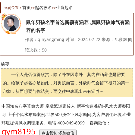
首页
起名改名
生肖起名
当前位置：
>>
>>
鼠年男孩名字首选新颖有涵养 ,属鼠男孩帅气有涵
养的名字
作者：qinyangming 时间：2024-02-22 来源：互联网 阅
读次数：
50
摘要:
一个人是否值得欣赏，除了外在因素外，其内在涵养也是需要
的。给孩子起名亦是如此，对男孩而言，外貌帅气会留下很好的第一
印象，从而想要与你结交；而交往中表现出来有涵养···
中国知名八字算命大师_皇极派道家传人_断事快速准确!-风水大师秦阳
明-上千个风水布局案例,世界500强企业风水顾问,为客户居住环境,企业
环境提供风水调理服务。电话:400-049-8099 咨询微信：
qym8195
点击复制 添加微信