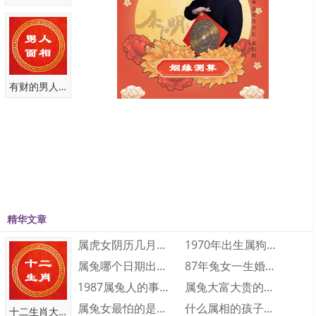
皓通“浩”，表示正直、光明磊落，出自所著 《正气歌》“吾善养吾浩然
之气”，人名中具有正义、稳重的意思；宇来自成语“气宇轩昂”，形容
人风度不凡，朝气蓬勃，富有活力。很好的展现出男子外貌帅气、风
度翩翩的特点。名字整体非常大气，寓意着男孩子胸襟博大、正气凛
有财的男人面相
然。
陈轩畅
轩引申指高大，语出明·冯梦龙《醒世恒言》“生得丰姿潇洒；气宇轩
昂；飘飘有出尘之表。”形容人精力充沛，风度不凡。畅指畅通，没有
阻碍地；痛快，尽情地。用作人名寓指乐观豁达、快乐成长，以后的
人生一帆风顺。“陈轩畅”一名独特且大气，彰显男孩有修养、有学识的
气概特点。
精华文章
属鼠男孩帅气有涵养的名字大全
属虎女阴历几月出生最好命 属虎的几月出生···
1970年出生属狗人2023年运势及运程···
是否意犹未尽，还想要参考更多。那么这时不妨继续往下参考，在这
属兔哪个日期出生大富大贵 属兔人几日出生···
87年兔女一生婚姻和财运怎么样 87年兔···
里还整理了属鼠男孩帅气有涵养的名字大全。
属鼠男孩帅气有涵养的名字
1987属兔人的事业运如何 1987属兔···
属兔大富大贵的出生时辰是什么时候 大富大···
01、晨铭、昱晗、荣轩、云彬、晨悦
属兔女最怕的是什么 属兔女人最怕什么
什么属相的孩子旺父母 三个属相的孩子旺父···
十二生肖大全