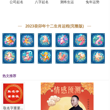
公司起名
八字起名
测终生运
兔年运势
中是美好的，所以除了借助生肖喜用字着重分享名字组合外，还推荐
带姓氏受欢迎的属鼠男孩帅气有涵养的名字。
属鼠男孩帅气有涵养的名字
李烜赫
2023癸卯年十二生肖运程(完整版)
“烜赫”一名出自《燕下乡脞录》“有文觉禅师者出都，声势烜赫，骑从
如云”诗句之中，使其此名富有诗意内涵，形容男孩为人大气、有主见
且领导能力极强。其中“赫”字属于洋气、时尚用字，如姜敏赫、吴钟
赫、张佑赫等男明星，均喜用此字起名。提取搭配取名使人联想，以
此展现男孩子帅气、英俊的外貌特点。
冯绍伦
“冯绍伦”一名从整体结构来说，简单、易写、易记、易读。很好的寓意
热文推荐
着孩子有修养，有气概的特点。绍出自成语“旁搜远绍”，意指广泛搜
集，远承古人。人名中形容孩子勤学好问、敢于探索、有进取心；伦
字出自《周书·庾信传》“幼而俊迈；聪敏绝伦；博览群书；”意为孩子
睿智不凡。
林皓宇
取名字重要性