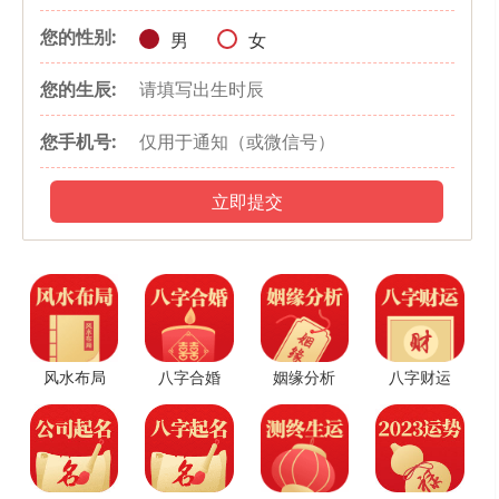
名。此外，从字的本身意义来说，“秉”具有秉承、秉持的意思，人名中
您的性别:
男
女
寓意男孩敏而好学、刚正不阿；洋取自成语“博洋内涵”比喻心胸宽广、
相貌英俊的年轻人。
您的生辰:
敬喆
——“敬喆”两字同样也带有生肖鼠喜用字根“草、口”。适合属鼠男孩起
您手机号:
名，且从名字整体寓意内涵来说，“敬喆”一名寓指男子才华横溢、自强
不息，有领导力。其中“敬”字的本义是对人尊重，有礼貌；喆通“哲”，
立即提交
知人则哲谓能鉴察人的品行才能，即可谓之明智。
珂锐
——“珂”字属鼠喜用字，带有“王”字根，代表着杰出之义，因为在十二
生肖中老鼠排行第一。成语“鸣珂锵玉”延伸其字的寓意内涵，比喻显
贵，以珂入名预示着大富大贵；锐字来自于成语“锐不可当”，用作男孩
风水布局
八字合婚
姻缘分析
八字财运
名意为勇敢果断、豪迈大气之义。
属鼠男孩帅气有涵养的名字带姓氏
帅气如何从名字中体现，并给人留下好印象，可从字的喜用度来区
分，如：赫、旭、伦、宇、轩等字。因为受大家喜爱的事物，在记忆