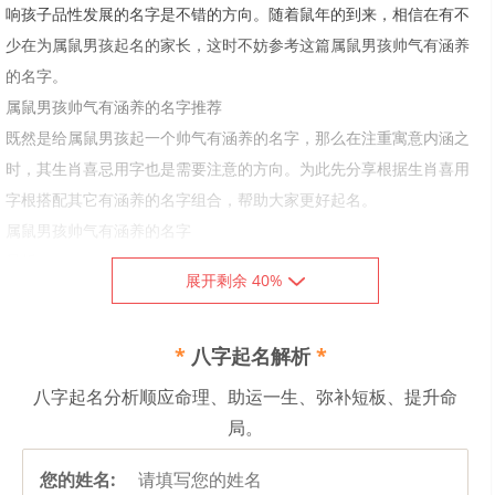
响孩子品性发展的名字是不错的方向。随着鼠年的到来，相信在有不
少在为属鼠男孩起名的家长，这时不妨参考这篇属鼠男孩帅气有涵养
的名字。
属鼠男孩帅气有涵养的名字推荐
既然是给属鼠男孩起一个帅气有涵养的名字，那么在注重寓意内涵之
时，其生肖喜忌用字也是需要注意的方向。为此先分享根据生肖喜用
字根搭配其它有涵养的名字组合，帮助大家更好起名。
属鼠男孩帅气有涵养的名字
景哲
展开剩余 40%
——“景”涵养之字，取自成语“景星麟凤”比喻杰出的人才+“哲”生肖鼠喜
用字，带有“口”字根，老鼠喜打洞作为安身之所，运用此字根的字起
*
八字起名解析
*
名，意指安全、有家之义。“哲”字本义也属于有含义之字，彰显出男子
汉聪明、有学识的一面。
八字起名分析顺应命理、助运一生、弥补短板、提升命
秉洋
局。
——“秉、洋”两字带有生肖鼠喜用字根“禾、氵”，意指粮食充足、健康
您的姓名:
之义。因为老鼠喜吃五谷杂粮，故喜用“禾、豆、米、草”等字根的字起