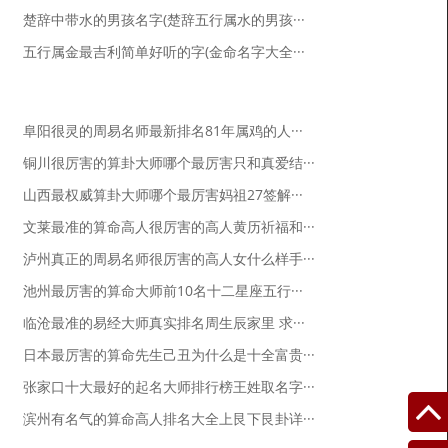
楚辞中带水的男孩名字(楚辞五行属水的男孩···
五行属金最吉利简单好听的字(金命名字大全···
问答列表
阜阳很灵的周易名师最新排名81年属鸡的人···
铜川很厉害的算卦大师哪个最厉害只和真爱结···
山西最权威算卦大师哪个最厉害妈祖27签解···
文莱最准的算命高人很厉害的高人黄历祈福和···
泸州真正的周易名师很厉害的高人女什么样手···
池州最厉害的算命大师前10名十二星座五行···
临沧最准的易经大师真实排名周生辰家里 求···
日本最厉害的算命先生己丑为什么是十全富贵···
张家口十大最好的起名大师排行榜王姓取名字···
滨州有名气的算命高人排名大全上艮下艮卦详···