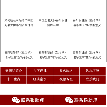
如何给公司起名？中国
中国起名大师秦阳明讲
秦阳明讲解《姓名学》
起名大师秦阳明来讲讲
解姓名学
名字里有“娜”字的意义
秦阳明讲解《姓名学》
秦阳明讲解《姓名学》
秦阳明讲解《姓名学》
名字里有“超”字的意义
名字里有“艳”字的意义
名字里有“鑫”字的意义
秦阳明简介
八字详批
起名改名
风水堪舆
十二生肖
经典案例
视频专区
联系我们
天津工作室：张助理
联系电话：15510530650
微信：qym3633
地址：天津市和平区金融街汇金中心2307