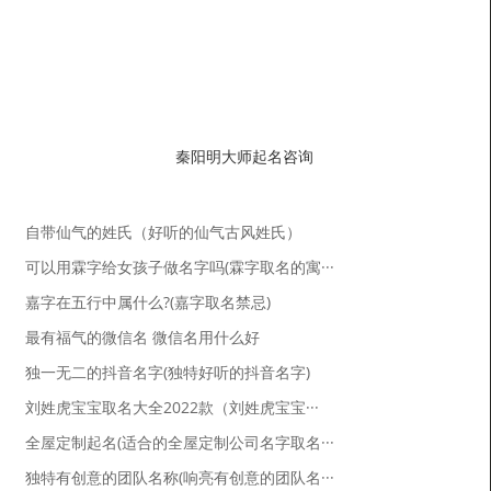
本文链接：www.qinyangming.net/shengxiaoqiming/15773.html
本文关键词：属鼠男孩帅气有涵养的名字,属鼠男孩名字,鼠年起名
秦阳明大师起名咨询
起名列表
测算
自带仙气的姓氏（好听的仙气古风姓氏）
可以用霖字给女孩子做名字吗(霖字取名的寓···
中国有名八字算命大师_皇极派道家传人_断事
嘉字在五行中属什么?(嘉字取名禁忌)
快速准确！
最有福气的微信名 微信名用什么好
独一无二的抖音名字(独特好听的抖音名字)
咨询微信
刘姓虎宝宝取名大全2022款（刘姓虎宝宝···
全屋定制起名(适合的全屋定制公司名字取名···
qym8195
独特有创意的团队名称(响亮有创意的团队名···
点击复制 添加微信 快速咨询 获得建议