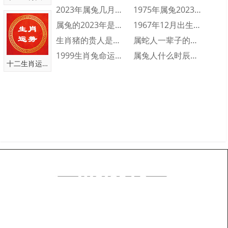
02、逸乐、景睿、明景、昂瀚、廷海
2023年属兔几月出生不好 2023年属···
1975年属兔2023年财运运势 197···
03、韵俊、德康、凡坚、搏政、世俊
属兔的2023年是多少岁 属兔的2023···
1967年12月出生的人命运好不好 19···
04、茂轩、智廷、沣翼、杰梓、翔德
生肖猪的贵人是什么属相 生肖猪一生的贵人···
属蛇人一辈子的命运分析 属蛇人一生命运如···
05、楠玮、玄皓、泽俊、智学、鸿远
1999生肖兔命运怎么样 1999属兔人···
属兔人什么时辰出生会富贵双全 属兔人富贵···
十二生肖运势
06、明昆、杰智、棋俊、睿盛、振鸿
07、修兴、瀚旭、士俊、绮志、轩震
08、明炫、弘杰、阳智、纪文、昴靖
09、嘉昊、皓辰、海鹏、庭恩、锦弘
10、浦清、元铭、玮翰、锐振、佳仁
11、刚佑、捷凯、轩彬、彬旭、伟旭
12、彬怡、翰鸿、东昊、阳鸿、昕黎
起名咨询
13、圣乐、柏弘、哲雨、雄昆、柏金
14、哲旭、杭泰、梁仁、智俊、康晓
15、哲圣、玮弘、城文、月德、容乐